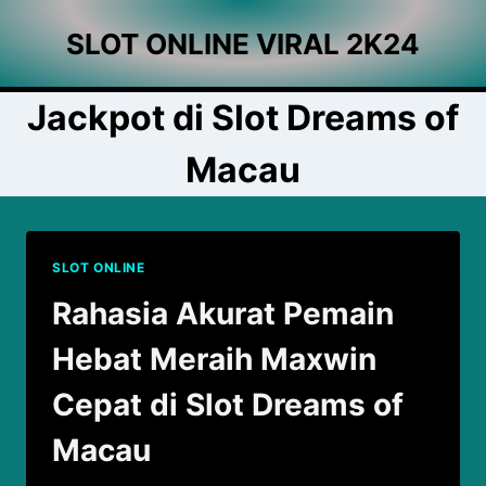
Skip
SLOT ONLINE VIRAL 2K24
to
content
Jackpot di Slot Dreams of
Macau
SLOT ONLINE
Rahasia Akurat Pemain
Hebat Meraih Maxwin
Cepat di Slot Dreams of
Macau