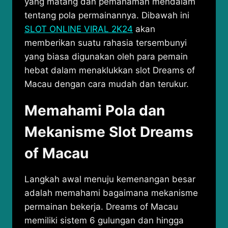
yang matang dan pemahaman mendalam
tentang pola permainannya. Dibawah ini
SLOT ONLINE VIRAL 2K24
akan
memberikan suatu rahasia tersembunyi
yang biasa digunakan oleh para pemain
hebat dalam menaklukkan slot Dreams of
Macau dengan cara mudah dan terukur.
Memahami Pola dan
Mekanisme Slot Dreams
of Macau
Langkah awal menuju kemenangan besar
adalah memahami bagaimana mekanisme
permainan bekerja. Dreams of Macau
memiliki sistem 6 gulungan dan hingga