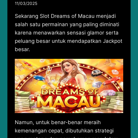
11/03/2025
Sekarang Slot Dreams of Macau menjadi
salah satu permainan yang paling diminati
karena menawarkan sensasi glamor serta
peluang besar untuk mendapatkan Jackpot
besar.
Namun, untuk benar-benar meraih
kemenangan cepat, dibutuhkan strategi