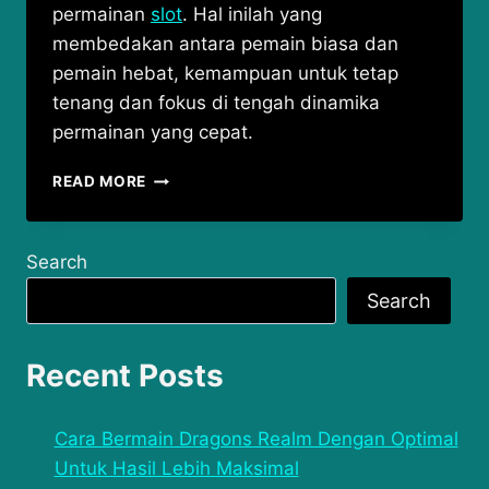
permainan
slot
. Hal inilah yang
membedakan antara pemain biasa dan
pemain hebat, kemampuan untuk tetap
tenang dan fokus di tengah dinamika
permainan yang cepat.
RAHASIA
READ MORE
AKURAT
PEMAIN
HEBAT
Search
MERAIH
MAXWIN
Search
CEPAT
DI
SLOT
Recent Posts
DREAMS
OF
MACAU
Cara Bermain Dragons Realm Dengan Optimal
Untuk Hasil Lebih Maksimal