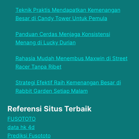
Teknik Praktis Mendapatkan Kemenangan
Besar di Candy Tower Untuk Pemula
Panduan Cerdas Menjaga Konsistensi
Menang di Lucky Durian
Rahasia Mudah Menembus Maxwin di Street
Racer Tanpa Ribet
Strategi Efektif Raih Kemenangan Besar di
Rabbit Garden Setiap Malam
Referensi Situs Terbaik
FUSOTOTO
data hk 4d
Prediksi Fusototo