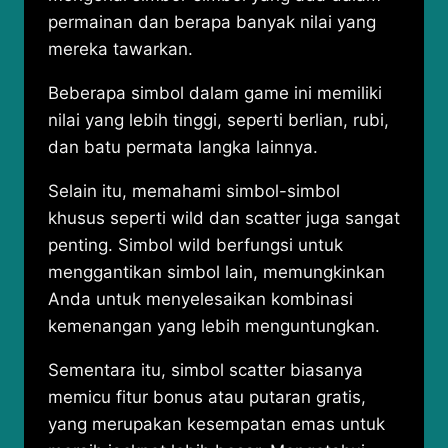
permainan dan berapa banyak nilai yang
mereka tawarkan.
Beberapa simbol dalam game ini memiliki
nilai yang lebih tinggi, seperti berlian, rubi,
dan batu permata langka lainnya.
Selain itu, memahami simbol-simbol
khusus seperti wild dan scatter juga sangat
penting. Simbol wild berfungsi untuk
menggantikan simbol lain, memungkinkan
Anda untuk menyelesaikan kombinasi
kemenangan yang lebih menguntungkan.
Sementara itu, simbol scatter biasanya
memicu fitur bonus atau putaran gratis,
yang merupakan kesempatan emas untuk