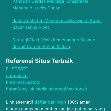
Panduan Cerdas Menjaga Konsistensi
Menang di Lucky Durian
Rahasia Mudah Menembus Maxwin di Street
Racer Tanpa Ribet
Strategi Efektif Raih Kemenangan Besar di
Rabbit Garden Setiap Malam
Referensi Situs Terbaik
FUSOTOTO
data hk 4d
Prediksi Fusototo
https://heylink.me/linkalternatifwaktogel/
Link alternatif
daftar dan login
100% aman
mudah gampang memberikan jackpot besar yang