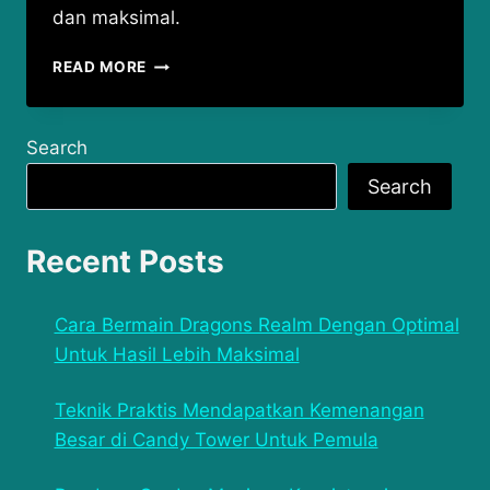
dan maksimal.
TIPS
READ MORE
RAHASIA
RAIH
JACKPOT
Search
FANTASTIS
SLOT
Search
GEMSTONES
GOLD
Recent Posts
Cara Bermain Dragons Realm Dengan Optimal
Untuk Hasil Lebih Maksimal
Teknik Praktis Mendapatkan Kemenangan
Besar di Candy Tower Untuk Pemula