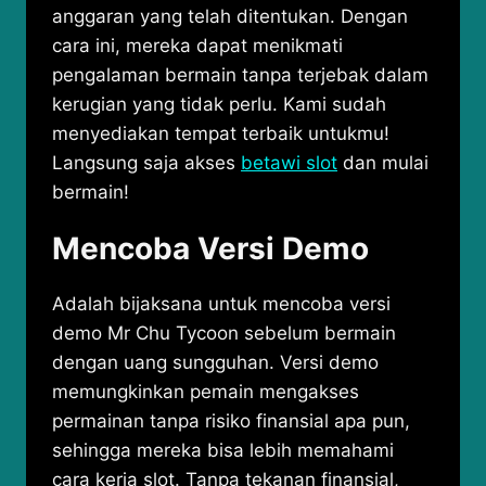
anggaran yang telah ditentukan. Dengan
cara ini, mereka dapat menikmati
pengalaman bermain tanpa terjebak dalam
kerugian yang tidak perlu. Kami sudah
menyediakan tempat terbaik untukmu!
Langsung saja akses
betawi slot
dan mulai
bermain!
Mencoba Versi Demo
Adalah bijaksana untuk mencoba versi
demo Mr Chu Tycoon sebelum bermain
dengan uang sungguhan. Versi demo
memungkinkan pemain mengakses
permainan tanpa risiko finansial apa pun,
sehingga mereka bisa lebih memahami
cara kerja slot. Tanpa tekanan finansial,