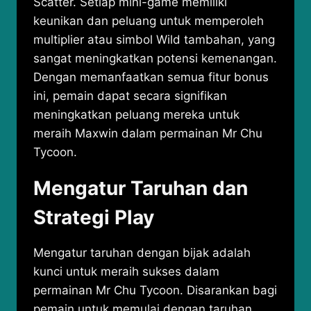
Scatter. Setiap mini-game memiliki
keunikan dan peluang untuk memperoleh
multiplier atau simbol Wild tambahan, yang
sangat meningkatkan potensi kemenangan.
​Dengan memanfaatkan semua fitur bonus
ini, pemain dapat secara signifikan
meningkatkan peluang mereka untuk
meraih Maxwin dalam permainan Mr Chu
Tycoon.
Mengatur Taruhan dan
Strategi Play
Mengatur taruhan dengan bijak adalah
kunci untuk meraih sukses dalam
permainan Mr Chu Tycoon. Disarankan bagi
pemain untuk memulai dengan taruhan