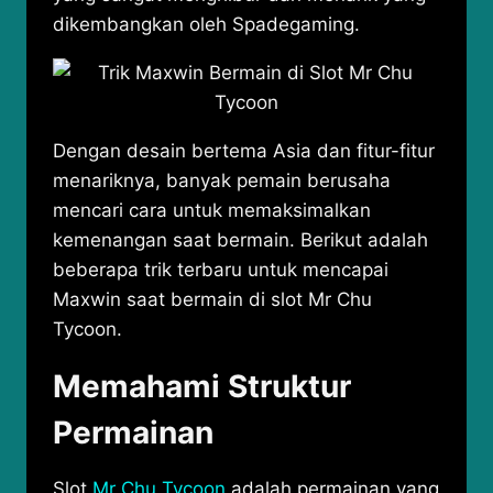
dikembangkan oleh Spadegaming.
Dengan desain bertema Asia dan fitur-fitur
menariknya, banyak pemain berusaha
mencari cara untuk memaksimalkan
kemenangan saat bermain. Berikut adalah
beberapa trik terbaru untuk mencapai
Maxwin saat bermain di slot Mr Chu
Tycoon.
Memahami Struktur
Permainan
Slot
Mr Chu Tycoon
adalah permainan yang