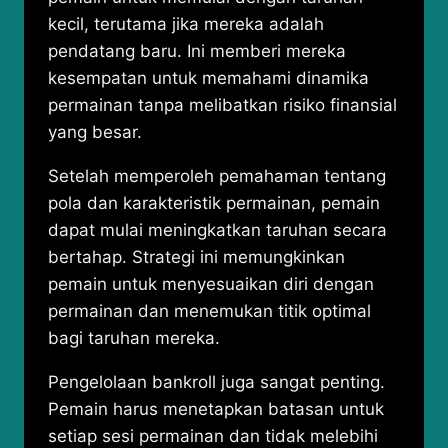
kecil, terutama jika mereka adalah
pendatang baru. Ini memberi mereka
kesempatan untuk memahami dinamika
permainan tanpa melibatkan risiko finansial
yang besar.
Setelah memperoleh pemahaman tentang
pola dan karakteristik permainan, pemain
dapat mulai meningkatkan taruhan secara
bertahap. Strategi ini memungkinkan
pemain untuk menyesuaikan diri dengan
permainan dan menemukan titik optimal
bagi taruhan mereka.
Pengelolaan bankroll juga sangat penting.
Pemain harus menetapkan batasan untuk
setiap sesi permainan dan tidak melebihi