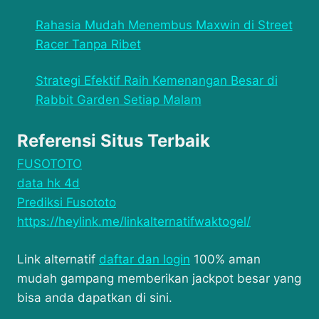
Rahasia Mudah Menembus Maxwin di Street
Racer Tanpa Ribet
Strategi Efektif Raih Kemenangan Besar di
Rabbit Garden Setiap Malam
Referensi Situs Terbaik
FUSOTOTO
data hk 4d
Prediksi Fusototo
https://heylink.me/linkalternatifwaktogel/
Link alternatif
daftar dan login
100% aman
mudah gampang memberikan jackpot besar yang
bisa anda dapatkan di sini.