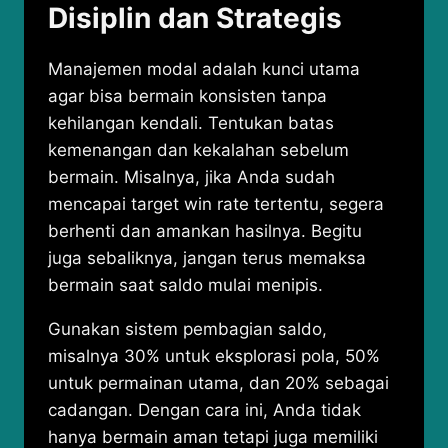
Disiplin dan Strategis
Manajemen modal adalah kunci utama
agar bisa bermain konsisten tanpa
kehilangan kendali. Tentukan batas
kemenangan dan kekalahan sebelum
bermain. Misalnya, jika Anda sudah
mencapai target win rate tertentu, segera
berhenti dan amankan hasilnya. Begitu
juga sebaliknya, jangan terus memaksa
bermain saat saldo mulai menipis.
Gunakan sistem pembagian saldo,
misalnya 30% untuk eksplorasi pola, 50%
untuk permainan utama, dan 20% sebagai
cadangan. Dengan cara ini, Anda tidak
hanya bermain aman tetapi juga memiliki