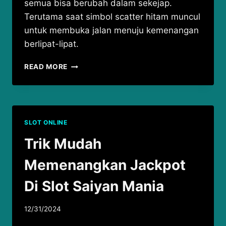
semua bisa berubah dalam sekejap.
Terutama saat simbol scatter hitam muncul
untuk membuka jalan menuju kemenangan
berlipat-lipat.
CARA
READ MORE
UNTUK
MENDAPATKAN
KEMENANGAN
BESAR
DI
SLOT ONLINE
SLOT
MOONSHOT
Trik Mudah
Memenangkan Jackpot
Di Slot Saiyan Mania
12/31/2024