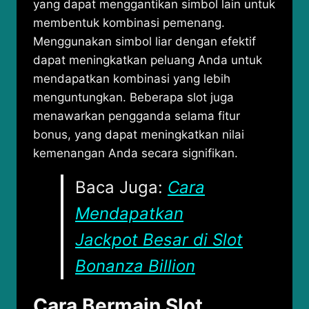
yang dapat menggantikan simbol lain untuk
membentuk kombinasi pemenang.
Menggunakan simbol liar dengan efektif
dapat meningkatkan peluang Anda untuk
mendapatkan kombinasi yang lebih
menguntungkan. Beberapa slot juga
menawarkan pengganda selama fitur
bonus, yang dapat meningkatkan nilai
kemenangan Anda secara signifikan.
Baca Juga:
Cara
Mendapatkan
Jackpot Besar di Slot
Bonanza Billion
Cara Bermain Slot