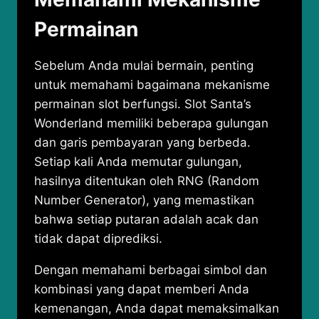
Permainan
Sebelum Anda mulai bermain, penting
untuk memahami bagaimana mekanisme
permainan slot berfungsi. Slot Santa’s
Wonderland memiliki beberapa gulungan
dan garis pembayaran yang berbeda.
Setiap kali Anda memutar gulungan,
hasilnya ditentukan oleh RNG (Random
Number Generator), yang memastikan
bahwa setiap putaran adalah acak dan
tidak dapat diprediksi.
Dengan memahami berbagai simbol dan
kombinasi yang dapat memberi Anda
kemenangan, Anda dapat memaksimalkan