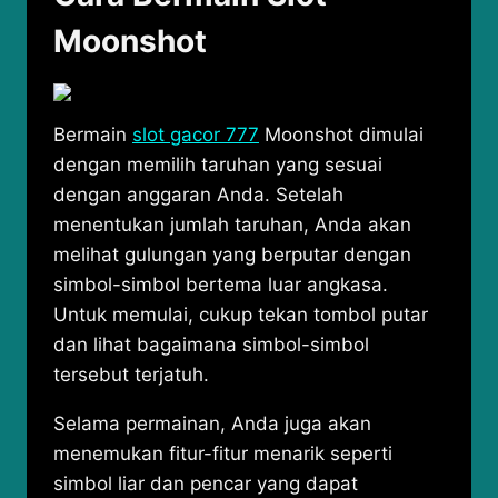
Moonshot
Bermain
slot gacor 777
Moonshot dimulai
dengan memilih taruhan yang sesuai
dengan anggaran Anda. Setelah
menentukan jumlah taruhan, Anda akan
melihat gulungan yang berputar dengan
simbol-simbol bertema luar angkasa.
Untuk memulai, cukup tekan tombol putar
dan lihat bagaimana simbol-simbol
tersebut terjatuh.
Selama permainan, Anda juga akan
menemukan fitur-fitur menarik seperti
simbol liar dan pencar yang dapat