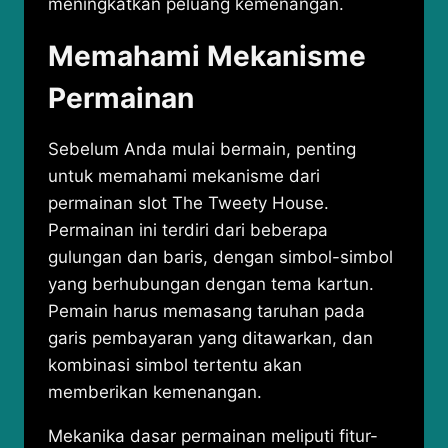
meningkatkan peluang kemenangan.
Memahami Mekanisme
Permainan
Sebelum Anda mulai bermain, penting
untuk memahami mekanisme dari
permainan slot The Tweety House.
Permainan ini terdiri dari beberapa
gulungan dan baris, dengan simbol-simbol
yang berhubungan dengan tema kartun.
Pemain harus memasang taruhan pada
garis pembayaran yang ditawarkan, dan
kombinasi simbol tertentu akan
memberikan kemenangan.
Mekanika dasar permainan meliputi fitur-