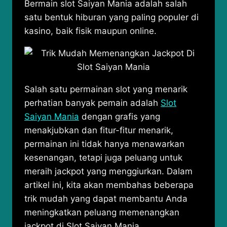
Bermain slot Saiyan Mania adalah salah
satu bentuk hiburan yang paling populer di
kasino, baik fisik maupun online.
Salah satu permainan slot yang menarik
perhatian banyak pemain adalah
Slot
Saiyan Mania
dengan grafis yang
menakjubkan dan fitur-fitur menarik,
permainan ini tidak hanya menawarkan
kesenangan, tetapi juga peluang untuk
meraih jackpot yang menggiurkan. Dalam
artikel ini, kita akan membahas beberapa
trik mudah yang dapat membantu Anda
meningkatkan peluang memenangkan
jackpot di Slot Saiyan Mania.