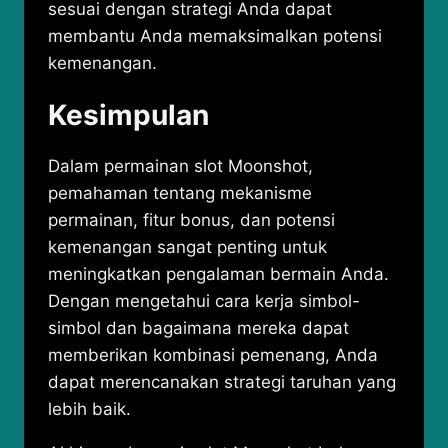
sesuai dengan strategi Anda dapat
membantu Anda memaksimalkan potensi
kemenangan.
Kesimpulan
Dalam permainan slot Moonshot,
pemahaman tentang mekanisme
permainan, fitur bonus, dan potensi
kemenangan sangat penting untuk
meningkatkan pengalaman bermain Anda.
Dengan mengetahui cara kerja simbol-
simbol dan bagaimana mereka dapat
memberikan kombinasi pemenang, Anda
dapat merencanakan strategi taruhan yang
lebih baik.