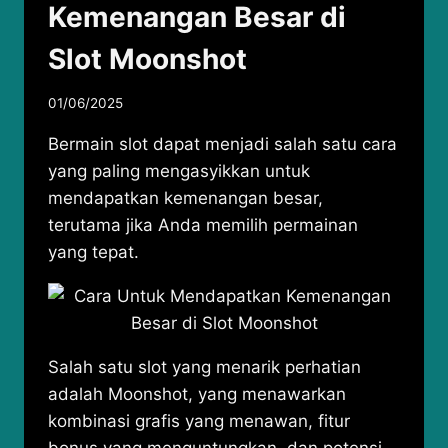
JITU
Kemenangan Besar di
Slot Moonshot
01/06/2025
Bermain slot dapat menjadi salah satu cara
yang paling mengasyikkan untuk
mendapatkan kemenangan besar,
terutama jika Anda memilih permainan
yang tepat.
Salah satu slot yang menarik perhatian
adalah Moonshot, yang menawarkan
kombinasi grafis yang menawan, fitur