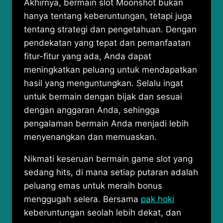
Akhirnya, bermain slot Moonshot bukan
hanya tentang keberuntungan, tetapi juga
tentang strategi dan pengetahuan. Dengan
pendekatan yang tepat dan pemanfaatan
fitur-fitur yang ada, Anda dapat
meningkatkan peluang untuk mendapatkan
hasil yang menguntungkan. Selalu ingat
untuk bermain dengan bijak dan sesuai
dengan anggaran Anda, sehingga
pengalaman bermain Anda menjadi lebih
menyenangkan dan memuaskan.
Nikmati keseruan bermain game slot yang
sedang hits, di mana setiap putaran adalah
peluang emas untuk meraih bonus
menggugah selera. Bersama
pak hoki
keberuntungan seolah lebih dekat, dan