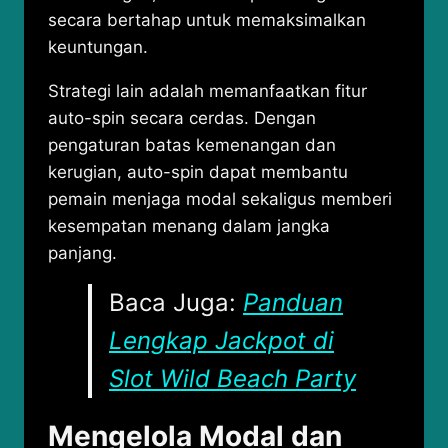
secara bertahap untuk memaksimalkan
keuntungan.
Strategi lain adalah memanfaatkan fitur
auto-spin secara cerdas. Dengan
pengaturan batas kemenangan dan
kerugian, auto-spin dapat membantu
pemain menjaga modal sekaligus memberi
kesempatan menang dalam jangka
panjang.
Baca Juga:
Panduan
Lengkap Jackpot di
Slot Wild Beach Party
Mengelola Modal dan