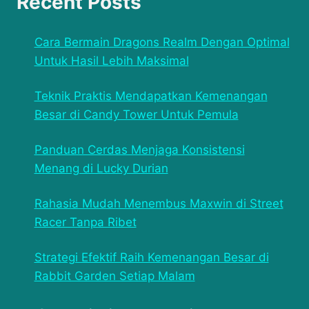
Recent Posts
OF
ARTEMIS
Cara Bermain Dragons Realm Dengan Optimal
Untuk Hasil Lebih Maksimal
Teknik Praktis Mendapatkan Kemenangan
Besar di Candy Tower Untuk Pemula
Panduan Cerdas Menjaga Konsistensi
Menang di Lucky Durian
Rahasia Mudah Menembus Maxwin di Street
Racer Tanpa Ribet
Strategi Efektif Raih Kemenangan Besar di
Rabbit Garden Setiap Malam