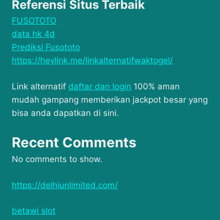
Referensi Situs Terbaik
FUSOTOTO
data hk 4d
Prediksi Fusototo
https://heylink.me/linkalternatifwaktogel/
Link alternatif
daftar dan login
100% aman
mudah gampang memberikan jackpot besar yang
bisa anda dapatkan di sini.
Recent Comments
No comments to show.
https://delhiunlimited.com/
betawi slot