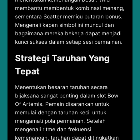
membantu membentuk kombinasi menang,
sementara Scatter memicu putaran bonus.
Mengenali kapan simbol ini muncul dan
bagaimana mereka bekerja dapat menjadi
kunci sukses dalam setiap sesi permainan.
Strategi Taruhan Yang
Tepat
Menentukan besaran taruhan secara
bijaksana sangat penting dalam slot Bow
Of Artemis. Pemain disarankan untuk
memulai dengan taruhan kecil untuk
mengamati pola permainan. Setelah
mengenali ritme dan frekuensi
kemenangan, taruhan dapat ditingkatkan