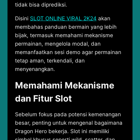
tidak bisa diprediksi.
Disini
SLOT ONLINE VIRAL 2K24
akan
membahas panduan bermain yang lebih
bijak, termasuk memahami mekanisme
permainan, mengelola modal, dan
memanfaatkan sesi demo agar permainan
tetap aman, terkendali, dan
menyenangkan.
Memahami Mekanisme
dan Fitur Slot
Sebelum fokus pada potensi kemenangan
besar, penting untuk mengenal bagaimana
Dragon Hero bekerja. Slot ini memiliki
simbol khusus seperti wild, scatter, dan