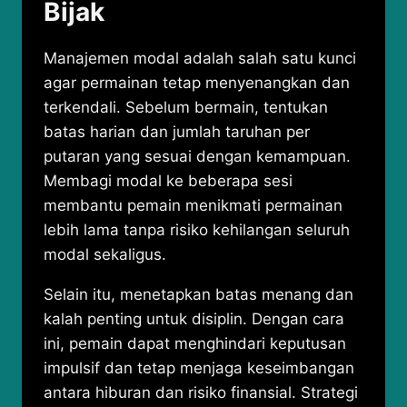
Bijak
Manajemen modal adalah salah satu kunci
agar permainan tetap menyenangkan dan
terkendali. Sebelum bermain, tentukan
batas harian dan jumlah taruhan per
putaran yang sesuai dengan kemampuan.
Membagi modal ke beberapa sesi
membantu pemain menikmati permainan
lebih lama tanpa risiko kehilangan seluruh
modal sekaligus.
Selain itu, menetapkan batas menang dan
kalah penting untuk disiplin. Dengan cara
ini, pemain dapat menghindari keputusan
impulsif dan tetap menjaga keseimbangan
antara hiburan dan risiko finansial. Strategi