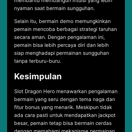
membantu membangun intuisi yang lebih
nyaman saat bermain sungguhan.
Selain itu, bermain demo memungkinkan
pemain mencoba berbagai strategi taruhan
secara aman. Dengan pengalaman ini,
pemain bisa lebih percaya diri dan lebih
siap menghadapi permainan sungguhan
tanpa terburu-buru.
Kesimpulan
Slot Dragon Hero menawarkan pengalaman
bermain yang seru dengan tema naga dan
fitur bonus yang menarik. Meskipun tidak
ada cara pasti untuk mendapatkan jackpot
besar, pemain tetap bisa bermain cerdas
dengan memahami mekanisme permainan,