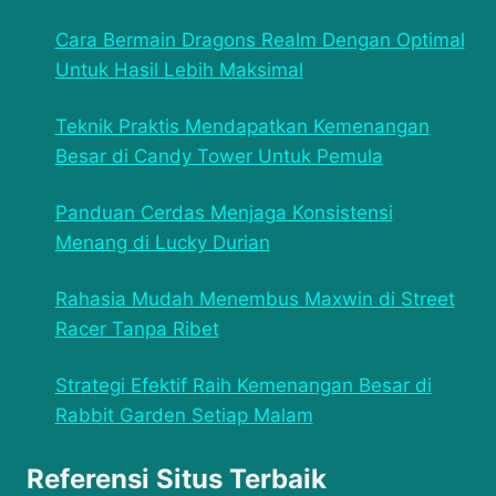
Cara Bermain Dragons Realm Dengan Optimal
Untuk Hasil Lebih Maksimal
Teknik Praktis Mendapatkan Kemenangan
Besar di Candy Tower Untuk Pemula
Panduan Cerdas Menjaga Konsistensi
Menang di Lucky Durian
Rahasia Mudah Menembus Maxwin di Street
Racer Tanpa Ribet
Strategi Efektif Raih Kemenangan Besar di
Rabbit Garden Setiap Malam
Referensi Situs Terbaik