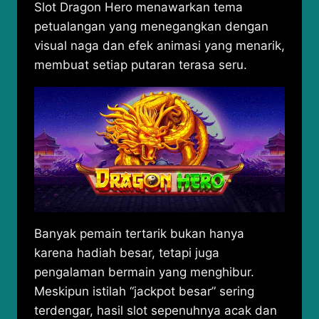
Slot Dragon Hero menawarkan tema
petualangan yang menegangkan dengan
visual naga dan efek animasi yang menarik,
membuat setiap putaran terasa seru.
Banyak pemain tertarik bukan hanya
karena hadiah besar, tetapi juga
pengalaman bermain yang menghibur.
Meskipun istilah “jackpot besar” sering
terdengar, hasil slot sepenuhnya acak dan