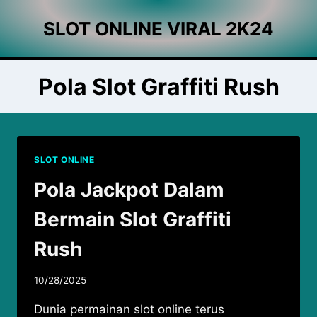
Skip
SLOT ONLINE VIRAL 2K24
to
content
Pola Slot Graffiti Rush
SLOT ONLINE
Pola Jackpot Dalam
Bermain Slot Graffiti
Rush
10/28/2025
Dunia permainan slot online terus