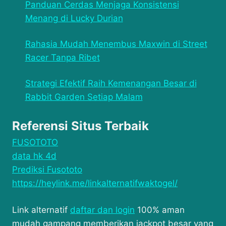
Panduan Cerdas Menjaga Konsistensi
Menang di Lucky Durian
Rahasia Mudah Menembus Maxwin di Street
Racer Tanpa Ribet
Strategi Efektif Raih Kemenangan Besar di
Rabbit Garden Setiap Malam
Referensi Situs Terbaik
FUSOTOTO
data hk 4d
Prediksi Fusototo
https://heylink.me/linkalternatifwaktogel/
Link alternatif
daftar dan login
100% aman
mudah gampang memberikan jackpot besar yang