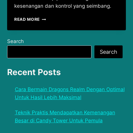
kesenangan dan kontrol yang seimbang.
POLA
READ MORE
JACKPOT
DALAM
BERMAIN
Search
SLOT
GRAFFITI
Search
RUSH
Recent Posts
Cara Bermain Dragons Realm Dengan Optimal
Untuk Hasil Lebih Maksimal
Teknik Praktis Mendapatkan Kemenangan
Besar di Candy Tower Untuk Pemula