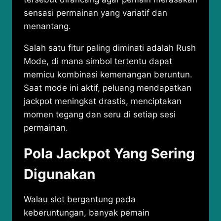
sensasi permainan yang variatif dan
menantang.
Salah satu fitur paling diminati adalah Rush
Mode, di mana simbol tertentu dapat
memicu kombinasi kemenangan beruntun.
Saat mode ini aktif, peluang mendapatkan
jackpot meningkat drastis, menciptakan
momen tegang dan seru di setiap sesi
permainan.
Pola Jackpot Yang Sering
Digunakan
Walau slot bergantung pada
keberuntungan, banyak pemain