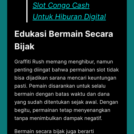
Slot Congo Cash
Untuk Hiburan Digital
Edukasi Bermain Secara
Bijak
Graffiti Rush memang menghibur, namun
penting diingat bahwa permainan slot tidak
bisa dijadikan sarana mencari keuntungan
pasti. Pemain disarankan untuk selalu
bermain dengan batas waktu dan dana
yang sudah ditentukan sejak awal. Dengan
begitu, permainan tetap menyenangkan
tanpa menimbulkan dampak negatif.
Bermain secara bijak juga berarti