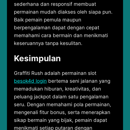
sederhana dan responsif membuat
permainan mudah diakses oleh siapa pun.
Baik pemain pemula maupun
berpengalaman dapat dengan cepat
memahami cara bermain dan menikmati
keseruannya tanpa kesulitan.
Kesimpulan
Graffiti Rush adalah permainan slot
besok4d login
bertema seni jalanan yang
memadukan hiburan, kreativitas, dan
peluang jackpot dalam satu pengalaman
seru. Dengan memahami pola permainan,
mengenali fitur bonus, serta menerapkan
sikap bermain yang bijak, pemain dapat
menikmati setiap putaran dengan