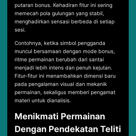
putaran bonus. Kehadiran fitur ini sering
memecah pola gulungan yang stabil,
menghadirkan sensasi berbeda di setiap
sesi.
Contohnya, ketika simbol pengganda
muncul bersamaan dengan mode bonus,
ritme permainan berubah dari santai
menjadi lebih intens dan penuh kejutan.
Fitur-fitur ini menambahkan dimensi baru
pada pengalaman visual dan mekanik
permainan, sekaligus memberi pengamat
materi untuk dianalisis.
Menikmati Permainan
Dengan Pendekatan Teliti