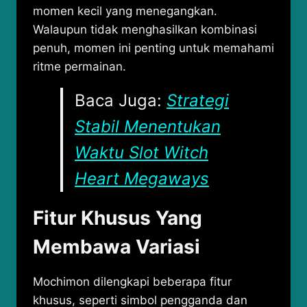
momen kecil yang menegangkan.
Walaupun tidak menghasilkan kombinasi
penuh, momen ini penting untuk memahami
ritme permainan.
Baca Juga:
Strategi
Stabil Menentukan
Waktu Slot Witch
Heart Megaways
Fitur Khusus Yang
Membawa Variasi
Mochimon dilengkapi beberapa fitur
khusus, seperti simbol pengganda dan