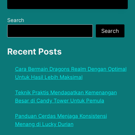
MENDALAM
SLOT
MOCHIMON
Search
UNTUK
PENGAMAT
Search
SERIUS
Recent Posts
Cara Bermain Dragons Realm Dengan Optimal
Untuk Hasil Lebih Maksimal
Teknik Praktis Mendapatkan Kemenangan
Besar di Candy Tower Untuk Pemula
Panduan Cerdas Menjaga Konsistensi
Menang di Lucky Durian