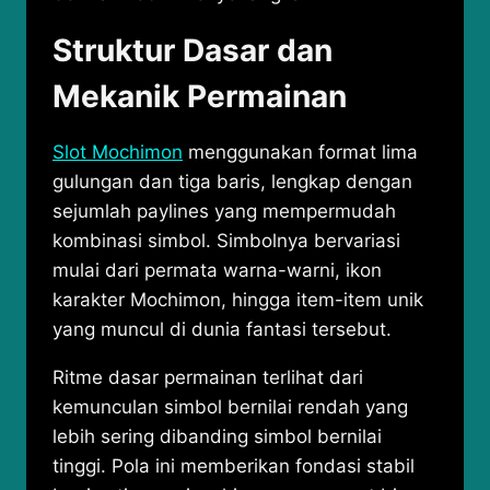
Struktur Dasar dan
Mekanik Permainan
Slot Mochimon
menggunakan format lima
gulungan dan tiga baris, lengkap dengan
sejumlah paylines yang mempermudah
kombinasi simbol. Simbolnya bervariasi
mulai dari permata warna-warni, ikon
karakter Mochimon, hingga item-item unik
yang muncul di dunia fantasi tersebut.
Ritme dasar permainan terlihat dari
kemunculan simbol bernilai rendah yang
lebih sering dibanding simbol bernilai
tinggi. Pola ini memberikan fondasi stabil