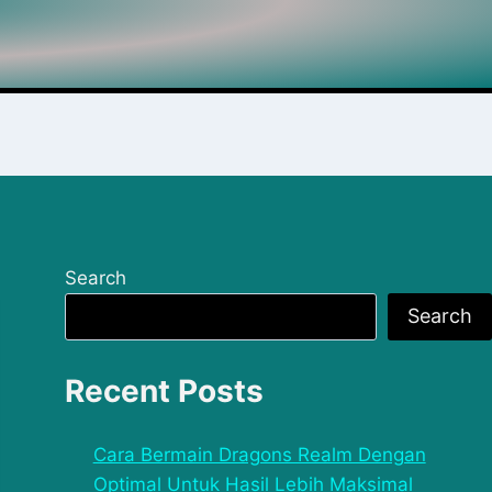
Search
Search
Recent Posts
Cara Bermain Dragons Realm Dengan
Optimal Untuk Hasil Lebih Maksimal