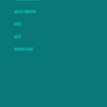
akun demo
slot
slot
demo slot