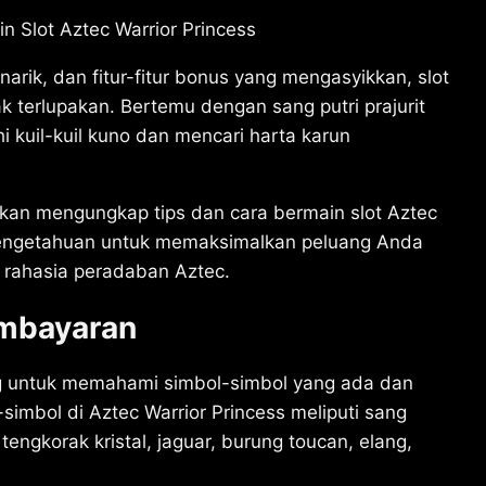
ik, dan fitur-fitur bonus yang mengasyikkan, slot
 terlupakan. Bertemu dengan sang putri prajurit
 kuil-kuil kuno dan mencari harta karun
kan mengungkap tips dan cara bermain slot Aztec
pengetahuan untuk memaksimalkan peluang Anda
rahasia peradaban Aztec.
mbayaran
g untuk memahami simbol-simbol yang ada dan
imbol di Aztec Warrior Princess meliputi sang
 tengkorak kristal, jaguar, burung toucan, elang,