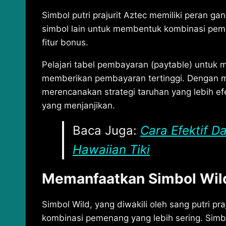
Simbol putri prajurit Aztec memiliki peran g
simbol lain untuk membentuk kombinasi pem
fitur bonus.
Pelajari tabel pembayaran (paytable) untuk
memberikan pembayaran tertinggi. Dengan m
merencanakan strategi taruhan yang lebih e
yang menjanjikan.
Baca Juga:
Cara Efektif 
Hawaiian Tiki
Memanfaatkan Simbol Wil
Simbol Wild, yang diwakili oleh sang putri p
kombinasi pemenang yang lebih sering. Simbo