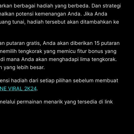
arkan berbagai hadiah yang berbeda. Dan strategi
alkan potensi kemenangan Anda. Jika Anda
ang tunai, hadiah tersebut akan ditambahkan ke
n putaran gratis, Anda akan diberikan 15 putaran
memilih tengkorak yang memicu fitur bonus yang
u di mana Anda akan menghadapi lima tengkorak.
h yang lebih besar.
ensi hadiah dari setiap pilihan sebelum membuat
NE VIRAL 2K24
.
lalui permainan menarik yang tersedia di link