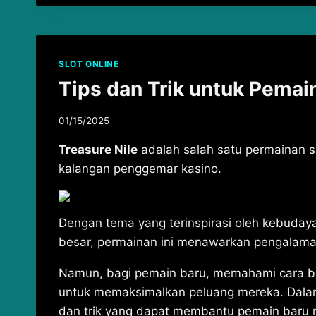
CARA
BERMAIN
SLOT
AZTEC
WARRIOR
SLOT ONLINE
PRINCESS
Tips dan Trik untuk Pemain
01/15/2025
Treasure Nile
adalah salah satu permainan sl
kalangan penggemar kasino.
Dengan tema yang terinspirasi oleh kebuday
besar, permainan ini menawarkan pengalam
Namun, bagi pemain baru, memahami cara ber
untuk memaksimalkan peluang mereka. Dalam a
dan trik yang dapat membantu pemain baru m