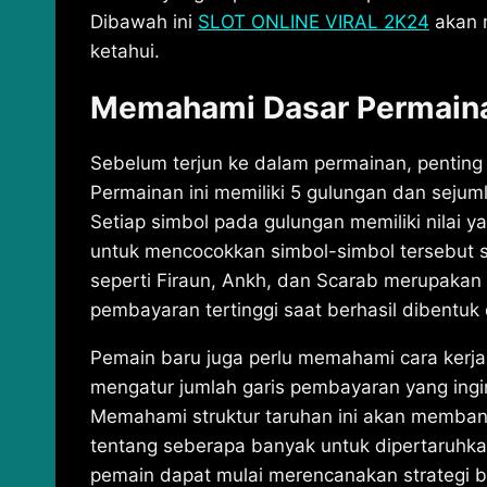
Dibawah ini
SLOT ONLINE VIRAL 2K24
akan 
ketahui.
Memahami Dasar Permaina
Sebelum terjun ke dalam permainan, penting
Permainan ini memiliki 5 gulungan dan sejuml
Setiap simbol pada gulungan memiliki nilai 
untuk mencocokkan simbol-simbol tersebut s
seperti Firaun, Ankh, dan Scarab merupakan
pembayaran tertinggi saat berhasil dibentuk
Pemain baru juga perlu memahami cara kerja 
mengatur jumlah garis pembayaran yang ingin 
Memahami struktur taruhan ini akan memban
tentang seberapa banyak untuk dipertaruhka
pemain dapat mulai merencanakan strategi 