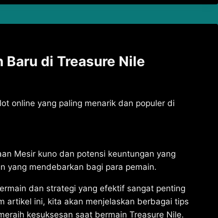
 Baru di Treasure Nile
ot online yang paling menarik dan populer di
aan Mesir kuno dan potensi keuntungan yang
an yang mendebarkan bagi para pemain.
main dan strategi yang efektif sangat penting
rtikel ini, kita akan menjelaskan berbagai tips
eraih kesuksesan saat bermain Treasure Nile.