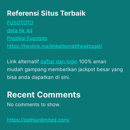
Referensi Situs Terbaik
FUSOTOTO
data hk 4d
Prediksi Fusototo
https://heylink.me/linkalternatifwaktogel/
Link alternatif
daftar dan login
100% aman
mudah gampang memberikan jackpot besar yang
bisa anda dapatkan di sini.
Recent Comments
No comments to show.
https://delhiunlimited.com/