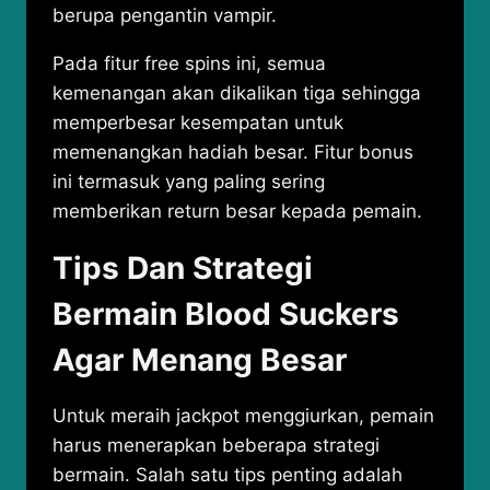
berupa pengantin vampir.
Pada fitur free spins ini, semua
kemenangan akan dikalikan tiga sehingga
memperbesar kesempatan untuk
memenangkan hadiah besar. Fitur bonus
ini termasuk yang paling sering
memberikan return besar kepada pemain.
Tips Dan Strategi
Bermain Blood Suckers
Agar Menang Besar
Untuk meraih jackpot menggiurkan, pemain
harus menerapkan beberapa strategi
bermain. Salah satu tips penting adalah