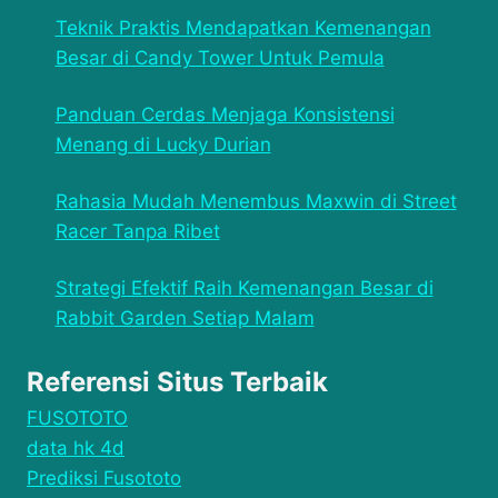
Teknik Praktis Mendapatkan Kemenangan
Besar di Candy Tower Untuk Pemula
Panduan Cerdas Menjaga Konsistensi
Menang di Lucky Durian
Rahasia Mudah Menembus Maxwin di Street
Racer Tanpa Ribet
Strategi Efektif Raih Kemenangan Besar di
Rabbit Garden Setiap Malam
Referensi Situs Terbaik
FUSOTOTO
data hk 4d
Prediksi Fusototo