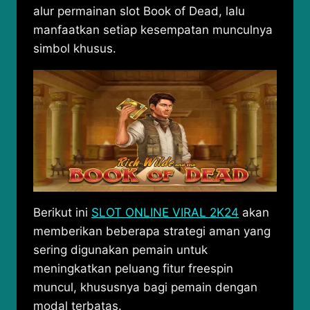
alur permainan slot Book of Dead, lalu
manfaatkan setiap kesempatan munculnya
simbol khusus.
Berikut ini
SLOT ONLINE VIRAL 2K24
akan
memberikan beberapa strategi aman yang
sering digunakan pemain untuk
meningkatkan peluang fitur freespin
muncul, khususnya bagi pemain dengan
modal terbatas.