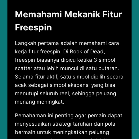
Memahami Mekanik Fitur
Freespin
Langkah pertama adalah memahami cara
kerja fitur freespin. Di Book of Dead,
freespin biasanya dipicu ketika 3 simbol
scatter atau lebih muncul di satu putaran.
Selama fitur aktif, satu simbol dipilih secara
acak sebagai simbol ekspansi yang bisa
menutupi seluruh reel, sehingga peluang
menang meningkat.
Pemahaman ini penting agar pemain dapat
menyesuaikan strategi taruhan dan pola
bermain untuk meningkatkan peluang