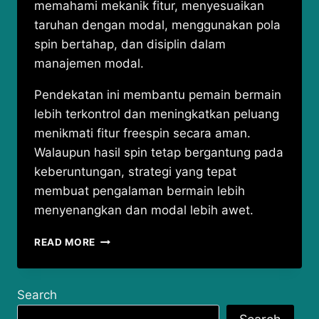
memahami mekanik fitur, menyesuaikan
taruhan dengan modal, menggunakan pola
spin bertahap, dan disiplin dalam
manajemen modal.
Pendekatan ini membantu pemain bermain
lebih terkontrol dan meningkatkan peluang
menikmati fitur freespin secara aman.
Walaupun hasil spin tetap bergantung pada
keberuntungan, strategi yang tepat
membuat pengalaman bermain lebih
menyenangkan dan modal lebih awet.
TIPS
READ MORE
MEMICU
FITUR
FREESPIN
Search
LEBIH
CEPAT