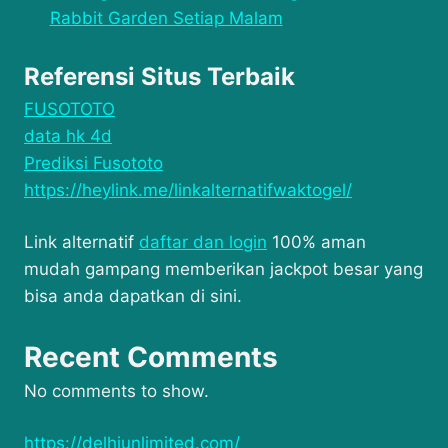
Rabbit Garden Setiap Malam
Referensi Situs Terbaik
FUSOTOTO
data hk 4d
Prediksi Fusototo
https://heylink.me/linkalternatifwaktogel/
Link alternatif
daftar dan login
100% aman
mudah gampang memberikan jackpot besar yang
bisa anda dapatkan di sini.
Recent Comments
No comments to show.
https://delhiunlimited.com/