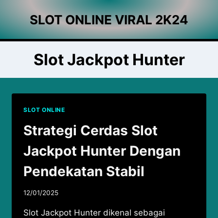
Skip
SLOT ONLINE VIRAL 2K24
to
content
Slot Jackpot Hunter
SLOT ONLINE
Strategi Cerdas Slot
Jackpot Hunter Dengan
Pendekatan Stabil
12/01/2025
Slot Jackpot Hunter dikenal sebagai