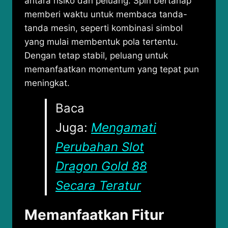
antara risiko dan peluang. Spin bertahap
memberi waktu untuk membaca tanda-
tanda mesin, seperti kombinasi simbol
yang mulai membentuk pola tertentu.
Dengan tetap stabil, peluang untuk
memanfaatkan momentum yang tepat pun
meningkat.
Baca
Juga:
Mengamati
Perubahan Slot
Dragon Gold 88
Secara Teratur
Memanfaatkan Fitur