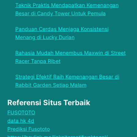
Teknik Praktis Mendapatkan Kemenangan
Besar di Candy Tower Untuk Pemula
Panduan Cerdas Menjaga Konsistensi
Menang di Lucky Durian
Rahasia Mudah Menembus Maxwin di Street
Racer Tanpa Ribet
Strategi Efektif Raih Kemenangan Besar di
Rabbit Garden Setiap Malam
Referensi Situs Terbaik
FUSOTOTO
data hk 4d
Prediksi Fusototo