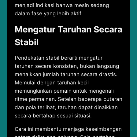
menjadi indikasi bahwa mesin sedang
dalam fase yang lebih aktif.
Mengatur Taruhan Secara
Stabil
Pendekatan stabil berarti mengatur
taruhan secara konsisten, bukan langsung
menaikkan jumlah taruhan secara drastis.
Memulai dengan taruhan kecil
memungkinkan pemain untuk mengenali
ritme permainan. Setelah beberapa putaran
dan pola terlihat, taruhan dapat dinaikkan
secara bertahap sesuai situasi.
Cara ini membantu menjaga keseimbangan