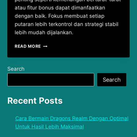
atau fitur bonus dapat dimanfaatkan
dengan baik. Fokus membuat setiap
putaran lebih terkontrol dan strategi stabil
lebih mudah dijalankan.
STRATEGI
READ MORE
CERDAS
SLOT
JACKPOT
Search
HUNTER
DENGAN
Search
PENDEKATAN
STABIL
Recent Posts
Cara Bermain Dragons Realm Dengan Optimal
Untuk Hasil Lebih Maksimal