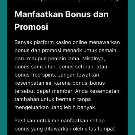
Manfaatkan Bonus dan
Promosi
Banyak platform kasino online menawarkan
bonus dan promosi menarik untuk pemain
baru maupun pemain lama. Misalnya,
bonus sambutan, bonus setoran, atau
bonus free spins. Jangan lewatkan
kesempatan ini, karena bonus-bonus
tersebut dapat memberi Anda kesempatan
tambahan untuk bermain tanpa
mengeluarkan uang lebih banyak.
Pastikan untuk memanfaatkan setiap
bonus yang ditawarkan oleh situs tempat