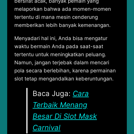
bersifat acak, banyak pemain yang
melaporkan bahwa ada momen-momen
tertentu di mana mesin cenderung
memberikan lebih banyak kemenangan.
Menyadari hal ini, Anda bisa mengatur
waktu bermain Anda pada saat-saat
tertentu untuk meningkatkan peluang.
Namun, jangan terjebak dalam mencari
pola secara berlebihan, karena permainan
slot tetap mengandalkan keberuntungan.
Baca Juga:
Cara
Terbaik Menang
Besar Di Slot Mask
Carnival