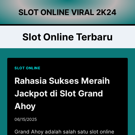
Skip
SLOT ONLINE VIRAL 2K24
to
content
Slot Online Terbaru
SLOT ONLINE
Rahasia Sukses Meraih
Jackpot di Slot Grand
Ahoy
06/15/2025
Grand Ahoy adalah salah satu slot online