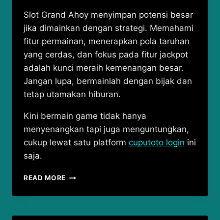
Slot Grand Ahoy menyimpan potensi besar
jika dimainkan dengan strategi. Memahami
fitur permainan, menerapkan pola taruhan
yang cerdas, dan fokus pada fitur jackpot
adalah kunci meraih kemenangan besar.
Jangan lupa, bermainlah dengan bijak dan
tetap utamakan hiburan.
Kini bermain game tidak hanya
menyenangkan tapi juga menguntungkan,
cukup lewat satu platform
cuputoto login
ini
saja.
RAHASIA
READ MORE
SUKSES
MERAIH
JACKPOT
DI