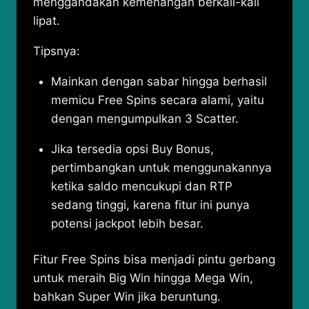
menggandakan kemenangan berkali-kali
lipat.
Tipsnya:
Mainkan dengan sabar hingga berhasil
memicu Free Spins secara alami, yaitu
dengan mengumpulkan 3 Scatter.
Jika tersedia opsi Buy Bonus,
pertimbangkan untuk menggunakannya
ketika saldo mencukupi dan RTP
sedang tinggi, karena fitur ini punya
potensi jackpot lebih besar.
Fitur Free Spins bisa menjadi pintu gerbang
untuk meraih Big Win hingga Mega Win,
bahkan Super Win jika beruntung.