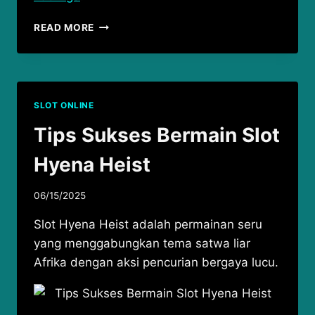
KUNCI
READ MORE
SUKSES
MERAIH
JACKPOT
DI
SLOT
SLOT ONLINE
MILK
THE
Tips Sukses Bermain Slot
COW
Hyena Heist
06/15/2025
Slot Hyena Heist adalah permainan seru
yang menggabungkan tema satwa liar
Afrika dengan aksi pencurian bergaya lucu.