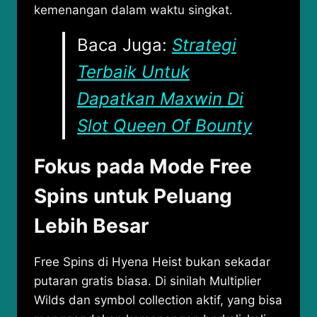
kemenangan dalam waktu singkat.
Baca Juga:
Strategi
Terbaik Untuk
Dapatkan Maxwin Di
Slot Queen Of Bounty
Fokus pada Mode Free
Spins untuk Peluang
Lebih Besar
Free Spins di Hyena Heist bukan sekadar
putaran gratis biasa. Di sinilah Multiplier
Wilds dan symbol collection aktif, yang bisa