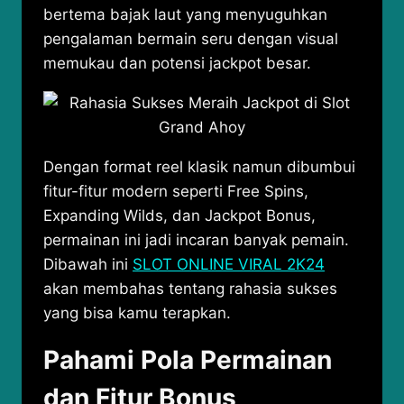
bertema bajak laut yang menyuguhkan
pengalaman bermain seru dengan visual
memukau dan potensi jackpot besar.
Dengan format reel klasik namun dibumbui
fitur-fitur modern seperti Free Spins,
Expanding Wilds, dan Jackpot Bonus,
permainan ini jadi incaran banyak pemain.
Dibawah ini
SLOT ONLINE VIRAL 2K24
akan membahas tentang rahasia sukses
yang bisa kamu terapkan.
Pahami Pola Permainan
dan Fitur Bonus