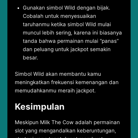
Gunakan simbol Wild dengan bijak.
Cobalah untuk menyesuaikan
taruhanmu ketika simbol Wild mulai
muncul lebih sering, karena ini biasanya
tanda bahwa permainan mulai “panas”
dan peluang untuk jackpot semakin
besar.
Simbol Wild akan membantu kamu
meningkatkan frekuensi kemenangan dan
memudahkanmu meraih jackpot.
Kesimpulan
Meskipun Milk The Cow adalah permainan
slot yang mengandalkan keberuntungan,