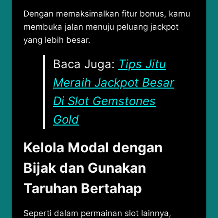
Dengan memaksimalkan fitur bonus, kamu
membuka jalan menuju peluang jackpot
yang lebih besar.
Baca Juga:
Tips Jitu
Meraih Jackpot Besar
Di Slot Gemstones
Gold
Kelola Modal dengan
Bijak dan Gunakan
Taruhan Bertahap
Seperti dalam permainan slot lainnya,