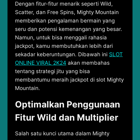
Dengan fitur-fitur menarik seperti Wild,
Scatter, dan Free Spins, Mighty Mountain
memberikan pengalaman bermain yang
seru dan potensi kemenangan yang besar.
Namun, untuk bisa menggali rahasia
jackpot, kamu membutuhkan lebih dari
sekadar keberuntungan. Dibawah ini
SLOT
ONLINE VIRAL 2K24
akan membahas
tentang strategi jitu yang bisa
membantumu meraih jackpot di slot Mighty
Mountain.
Optimalkan Penggunaan
Fitur Wild dan Multiplier
Salah satu kunci utama dalam Mighty