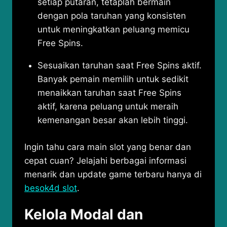
setiap putaran, tetaplah bermain
dengan pola taruhan yang konsisten
untuk meningkatkan peluang memicu
Free Spins.
Sesuaikan taruhan saat Free Spins aktif.
Banyak pemain memilih untuk sedikit
menaikkan taruhan saat Free Spins
aktif, karena peluang untuk meraih
kemenangan besar akan lebih tinggi.
Ingin tahu cara main slot yang benar dan
cepat cuan? Jelajahi berbagai informasi
menarik dan update game terbaru hanya di
besok4d slot
.
Kelola Modal dan