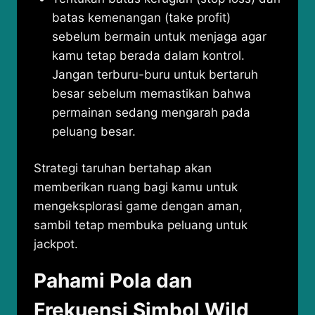
batas kemenangan (take profit)
sebelum bermain untuk menjaga agar
kamu tetap berada dalam kontrol.
Jangan terburu-buru untuk bertaruh
besar sebelum memastikan bahwa
permainan sedang mengarah pada
peluang besar.
Strategi taruhan bertahap akan
memberikan ruang bagi kamu untuk
mengeksplorasi game dengan aman,
sambil tetap membuka peluang untuk
jackpot.
Pahami Pola dan
Frekuensi Simbol Wild