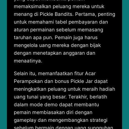
memaksimalkan peluang mereka untuk
menang di Pickle Bandits. Pertama, penting
untuk memahami tabel pembayaran dan
aturan permainan sebelum memasang
taruhan apa pun. Pemain juga harus
mengelola uang mereka dengan bijak
dengan menetapkan anggaran dan
menaatinya.
Selain itu, memanfaatkan fitur Acar
Perampokan dan bonus Pickle Jar dapat
meningkatkan peluang untuk meraih hadiah
uang tunai yang besar. Terakhir, berlatih
dalam mode demo dapat membantu
pemain membiasakan diri dengan
gameplay dan mengembangkan strategi
sebelum bermain dengan uang sungguhan.