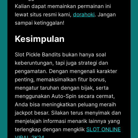
Kalian dapat memainkan permainan ini
lewat situs resmi kami,
dorahoki
. Jangan
sampai ketinggalan!
Kesimpulan
Slot Pickle Bandits bukan hanya soal
keberuntungan, tapi juga strategi dan
pengamatan. Dengan mengenali karakter
penting, memaksimalkan fitur bonus,
mengatur taruhan dengan bijak, serta
menggunakan Auto-Spin secara cermat,
Anda bisa meningkatkan peluang meraih
jackpot besar. Silakan terus menyimak dan
menjelajah informasi menarik lainnya yang
terlengkap dengan mengklik
SLOT ONLINE
VIRAL 2K24
.