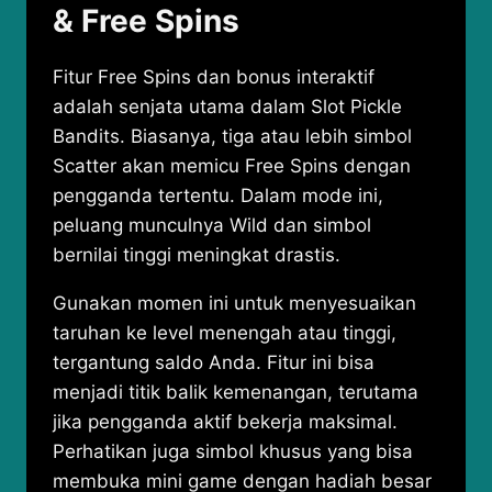
& Free Spins
Fitur Free Spins dan bonus interaktif
adalah senjata utama dalam Slot Pickle
Bandits. Biasanya, tiga atau lebih simbol
Scatter akan memicu Free Spins dengan
pengganda tertentu. Dalam mode ini,
peluang munculnya Wild dan simbol
bernilai tinggi meningkat drastis.
Gunakan momen ini untuk menyesuaikan
taruhan ke level menengah atau tinggi,
tergantung saldo Anda. Fitur ini bisa
menjadi titik balik kemenangan, terutama
jika pengganda aktif bekerja maksimal.
Perhatikan juga simbol khusus yang bisa
membuka mini game dengan hadiah besar