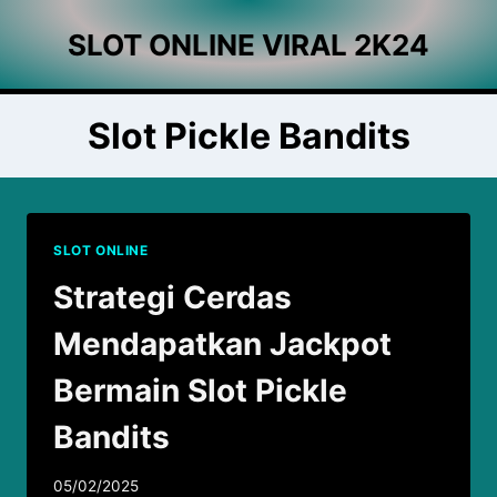
Skip
SLOT ONLINE VIRAL 2K24
to
content
Slot Pickle Bandits
SLOT ONLINE
Strategi Cerdas
Mendapatkan Jackpot
Bermain Slot Pickle
Bandits
05/02/2025