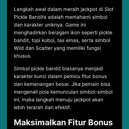
Langkah awal dalam meraih jackpot di Slot
Pickle Bandits adalah memahami simbol
dan karakter uniknya. Game ini
menghadirkan beragam ikon seperti pickle
bandit, topi koboi, tas emas, serta simbol
Wild dan Scatter yang memiliki fungsi
khusus.
Simbol pickle bandit biasanya menjadi
karakter kunci dalam pemicu fitur bonus
dan kemenangan besar. Jika pemain bisa
mengenali pola kemunculan simbol-simbol
ini, maka langkah menuju jackpot akan
lebih terarah dan efektif.
Maksimalkan Fitur Bonus