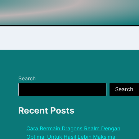
Search
Search
Recent Posts
Cara Bermain Dragons Realm Dengan
Optimal Untuk Hasil Lebih Maksimal