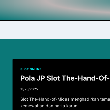
Skip
to
content
SLOT ONLINE
Pola JP Slot The-Hand-Of
11/28/2025
Slot The-Hand-of-Midas menghadirkan tema
kemewahan dan harta karun.