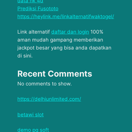
data hk 4d
Prediksi Fusototo
https://heylink.me/linkalternatifwaktogel/
Link alternatif
daftar dan login
100%
aman mudah gampang memberikan
jackpot besar yang bisa anda dapatkan
di sini.
Recent Comments
No comments to show.
https://delhiunlimited.com/
betawi slot
demo pg soft