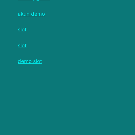
akun demo
slot
slot
demo slot