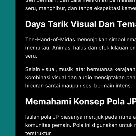
seru, menghibur, dan tanpa ekspektasi keme
Daya Tarik Visual Dan Te
The-Hand-of-Midas menonjolkan simbol emas
memukau. Animasi halus dan efek kilauan e
seru.
Selain visual, musik latar bernuansa keraja
Kombinasi visual dan audio menciptakan pen
hiburan santai maupun sesi bermain intens.
Memahami Konsep Pola J
Istilah pola JP biasanya merujuk pada ritme 
komunitas pemain. Pola ini digunakan untuk
terstruktur.