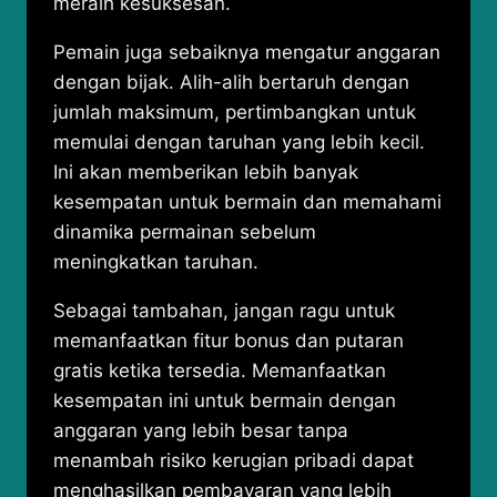
meraih kesuksesan.
Pemain juga sebaiknya mengatur anggaran
dengan bijak. Alih-alih bertaruh dengan
jumlah maksimum, pertimbangkan untuk
memulai dengan taruhan yang lebih kecil.
Ini akan memberikan lebih banyak
kesempatan untuk bermain dan memahami
dinamika permainan sebelum
meningkatkan taruhan.
Sebagai tambahan, jangan ragu untuk
memanfaatkan fitur bonus dan putaran
gratis ketika tersedia. Memanfaatkan
kesempatan ini untuk bermain dengan
anggaran yang lebih besar tanpa
menambah risiko kerugian pribadi dapat
menghasilkan pembayaran yang lebih