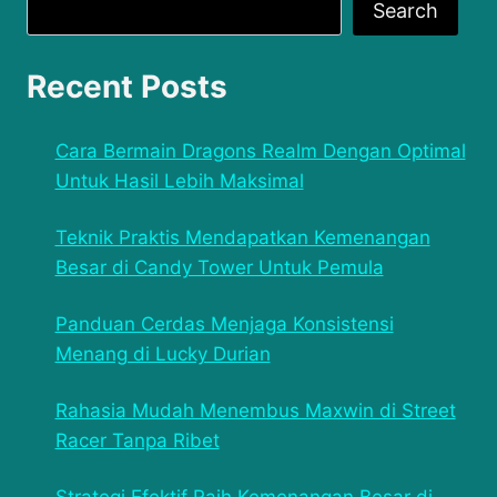
DI
Search
DONUT
DIVISION
Recent Posts
Cara Bermain Dragons Realm Dengan Optimal
Untuk Hasil Lebih Maksimal
Teknik Praktis Mendapatkan Kemenangan
Besar di Candy Tower Untuk Pemula
Panduan Cerdas Menjaga Konsistensi
Menang di Lucky Durian
Rahasia Mudah Menembus Maxwin di Street
Racer Tanpa Ribet