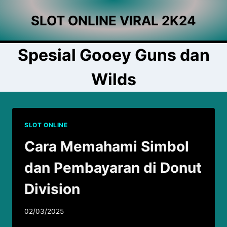
Skip
SLOT ONLINE VIRAL 2K24
to
content
Spesial Gooey Guns dan
Wilds
SLOT ONLINE
Cara Memahami Simbol
dan Pembayaran di Donut
Division
02/03/2025