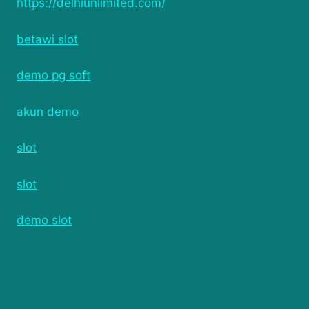
https://delhiunlimited.com/
betawi slot
demo pg soft
akun demo
slot
slot
demo slot