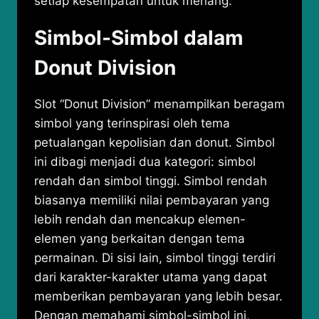
setiap kesempatan untuk menang.
Simbol-Simbol dalam
Donut Division
Slot “Donut Division” menampilkan beragam
simbol yang terinspirasi oleh tema
petualangan kepolisian dan donut. Simbol
ini dibagi menjadi dua kategori: simbol
rendah dan simbol tinggi. Simbol rendah
biasanya memiliki nilai pembayaran yang
lebih rendah dan mencakup elemen-
elemen yang berkaitan dengan tema
permainan. Di sisi lain, simbol tinggi terdiri
dari karakter-karakter utama yang dapat
memberikan pembayaran yang lebih besar.
Dengan memahami simbol-simbol ini,