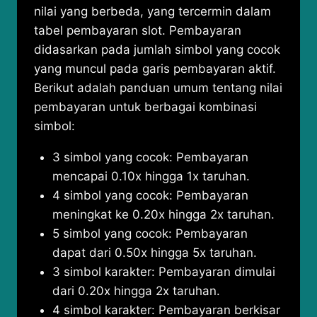
nilai yang berbeda, yang tercermin dalam
tabel pembayaran slot. Pembayaran
didasarkan pada jumlah simbol yang cocok
yang muncul pada garis pembayaran aktif.
Berikut adalah panduan umum tentang nilai
pembayaran untuk berbagai kombinasi
simbol:
3 simbol yang cocok: Pembayaran
mencapai 0.10x hingga 1x taruhan.
4 simbol yang cocok: Pembayaran
meningkat ke 0.20x hingga 2x taruhan.
5 simbol yang cocok: Pembayaran
dapat dari 0.50x hingga 5x taruhan.
3 simbol karakter: Pembayaran dimulai
dari 0.20x hingga 2x taruhan.
4 simbol karakter: Pembayaran berkisar