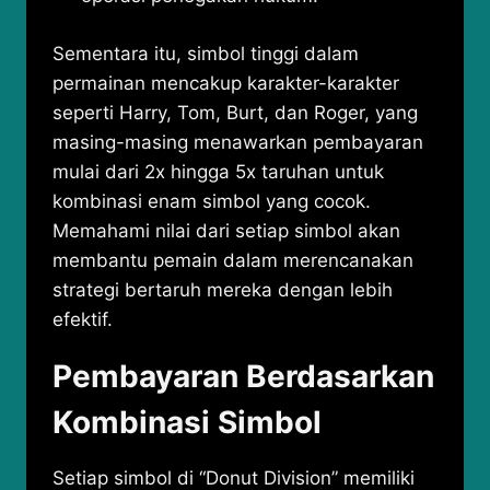
Sementara itu, simbol tinggi dalam
permainan mencakup karakter-karakter
seperti Harry, Tom, Burt, dan Roger, yang
masing-masing menawarkan pembayaran
mulai dari 2x hingga 5x taruhan untuk
kombinasi enam simbol yang cocok.
Memahami nilai dari setiap simbol akan
membantu pemain dalam merencanakan
strategi bertaruh mereka dengan lebih
efektif.
Pembayaran Berdasarkan
Kombinasi Simbol
Setiap simbol di “Donut Division” memiliki