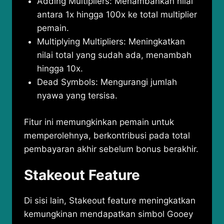
Adding Multipliers: Menambahkan nilai
antara 1x hingga 100x ke total multiplier
pemain.
Multiplying Multipliers: Meningkatkan
nilai total yang sudah ada, menambah
hingga 10x.
Dead Symbols: Mengurangi jumlah
nyawa yang tersisa.
Fitur ini memungkinkan pemain untuk
memperolehnya, berkontribusi pada total
pembayaran akhir sebelum bonus berakhir.
Stakeout Feature
Di sisi lain, Stakeout feature meningkatkan
kemungkinan mendapatkan simbol Gooey