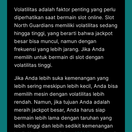
Volatilitas adalah faktor penting yang perlu
diperhatikan saat bermain slot online. Slot
North Guardians memiliki volatilitas sedang
hingga tinggi, yang berarti bahwa jackpot
besar bisa muncul, namun dengan
frekuensi yang lebih jarang. Jika Anda
memilih untuk bermain di slot dengan
volatilitas tinggi.
Jika Anda lebih suka kemenangan yang
lebih sering meskipun lebih kecil, Anda bisa
memilih mesin dengan volatilitas lebih
rendah. Namun, jika tujuan Anda adalah
meraih jackpot besar, Anda harus siap
bermain lebih lama dengan taruhan yang
lebih tinggi dan lebih sedikit kemenangan