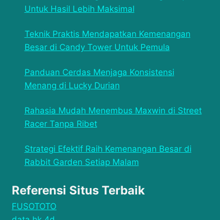
Untuk Hasil Lebih Maksimal
Teknik Praktis Mendapatkan Kemenangan
Besar di Candy Tower Untuk Pemula
Panduan Cerdas Menjaga Konsistensi
Menang di Lucky Durian
Rahasia Mudah Menembus Maxwin di Street
Racer Tanpa Ribet
Strategi Efektif Raih Kemenangan Besar di
Rabbit Garden Setiap Malam
Referensi Situs Terbaik
FUSOTOTO
data hk 4d