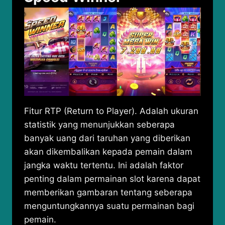
Fitur RTP (Return to Player). Adalah ukuran
statistik yang menunjukkan seberapa
banyak uang dari taruhan yang diberikan
akan dikembalikan kepada pemain dalam
jangka waktu tertentu. Ini adalah faktor
penting dalam permainan slot karena dapat
memberikan gambaran tentang seberapa
menguntungkannya suatu permainan bagi
pemain.