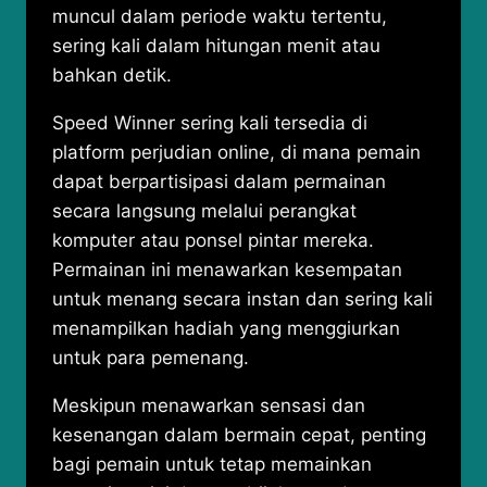
muncul dalam periode waktu tertentu,
sering kali dalam hitungan menit atau
bahkan detik.
Speed Winner sering kali tersedia di
platform perjudian online, di mana pemain
dapat berpartisipasi dalam permainan
secara langsung melalui perangkat
komputer atau ponsel pintar mereka.
Permainan ini menawarkan kesempatan
untuk menang secara instan dan sering kali
menampilkan hadiah yang menggiurkan
untuk para pemenang.
Meskipun menawarkan sensasi dan
kesenangan dalam bermain cepat, penting
bagi pemain untuk tetap memainkan