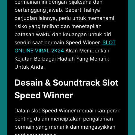
permainan ini dengan bijaksana dan
bertanggung jawab. Seperti halnya
perjudian lainnya, perlu untuk memahami
risiko yang terlibat dan menetapkan
batasan waktu dan keuangan untuk diri
sendiri saat bermain Speed Winner.
SLOT
ONLINE VIRAL 2K24
Akan Memberikan
Kejutan Berbagai Hadiah Yang Menarik
Untuk Anda.
Desain & Soundtrack Slot
Speed Winner
Dalam slot Speed Winner memainkan peran
penting dalam menciptakan pengalaman
bermain yang menarik dan mengasyikkan