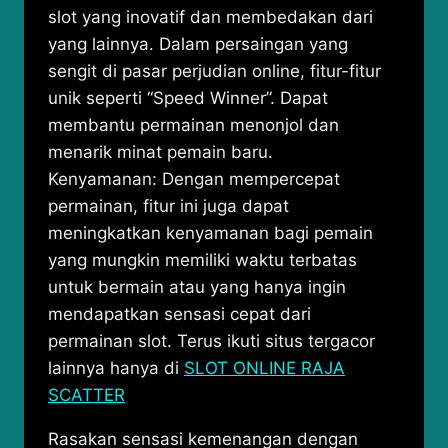
slot yang inovatif dan membedakan dari
yang lainnya. Dalam persaingan yang
sengit di pasar perjudian online, fitur-fitur
unik seperti “Speed Winner”. Dapat
membantu permainan menonjol dan
menarik minat pemain baru.
Kenyamanan: Dengan mempercepat
permainan, fitur ini juga dapat
meningkatkan kenyamanan bagi pemain
yang mungkin memiliki waktu terbatas
untuk bermain atau yang hanya ingin
mendapatkan sensasi cepat dari
permainan slot. Terus ikuti situs tergacor
lainnya hanya di
SLOT ONLINE RAJA
SCATTER
Rasakan sensasi kemenangan dengan