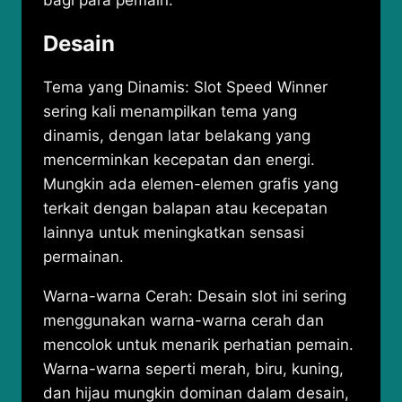
bagi para pemain.
Desain
Tema yang Dinamis: Slot Speed Winner
sering kali menampilkan tema yang
dinamis, dengan latar belakang yang
mencerminkan kecepatan dan energi.
Mungkin ada elemen-elemen grafis yang
terkait dengan balapan atau kecepatan
lainnya untuk meningkatkan sensasi
permainan.
Warna-warna Cerah: Desain slot ini sering
menggunakan warna-warna cerah dan
mencolok untuk menarik perhatian pemain.
Warna-warna seperti merah, biru, kuning,
dan hijau mungkin dominan dalam desain,