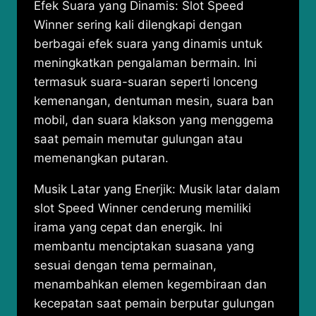
Efek Suara yang Dinamis: Slot Speed
Winner sering kali dilengkapi dengan
berbagai efek suara yang dinamis untuk
meningkatkan pengalaman bermain. Ini
termasuk suara-suaran seperti lonceng
kemenangan, dentuman mesin, suara ban
mobil, dan suara klakson yang menggema
saat pemain memutar gulungan atau
memenangkan putaran.
Musik Latar yang Enerjik: Musik latar dalam
slot Speed Winner cenderung memiliki
irama yang cepat dan energik. Ini
membantu menciptakan suasana yang
sesuai dengan tema permainan,
menambahkan elemen kegembiraan dan
kecepatan saat pemain berputar gulungan