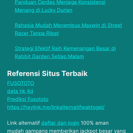
Panduan Cerdas Menjaga Konsistensi
Menang di Lucky Durian
Rahasia Mudah Menembus Maxwin di Street
Racer Tanpa Ribet
Strategi Efektif Raih Kemenangan Besar di
Rabbit Garden Setiap Malam
Referensi Situs Terbaik
FUSOTOTO
data hk 4d
Prediksi Fusototo
https://heylink.me/linkalternatifwaktogel/
Link alternatif
daftar dan login
100% aman
mudah gampang memberikan jackpot besar yang