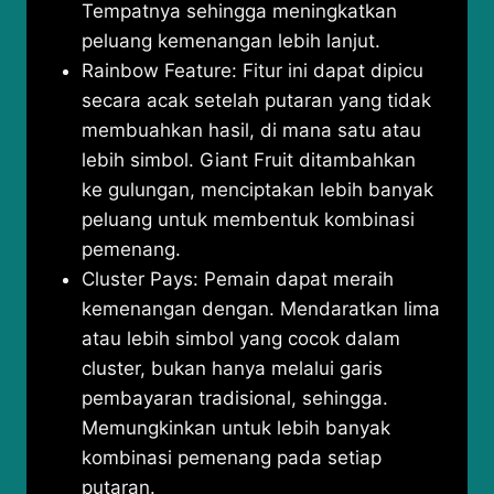
Tempatnya sehingga meningkatkan
peluang kemenangan lebih lanjut.
Rainbow Feature: Fitur ini dapat dipicu
secara acak setelah putaran yang tidak
membuahkan hasil, di mana satu atau
lebih simbol. Giant Fruit ditambahkan
ke gulungan, menciptakan lebih banyak
peluang untuk membentuk kombinasi
pemenang.
Cluster Pays: Pemain dapat meraih
kemenangan dengan. Mendaratkan lima
atau lebih simbol yang cocok dalam
cluster, bukan hanya melalui garis
pembayaran tradisional, sehingga.
Memungkinkan untuk lebih banyak
kombinasi pemenang pada setiap
putaran.