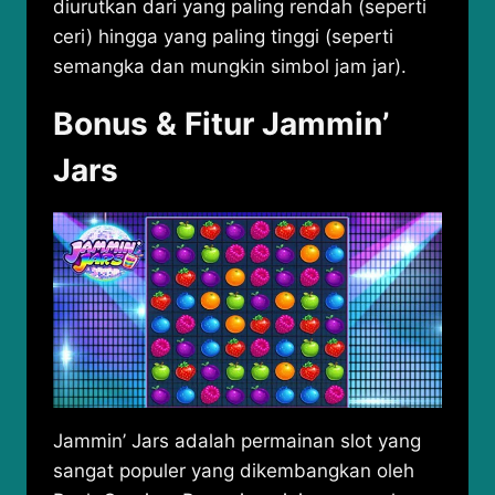
diurutkan dari yang paling rendah (seperti
ceri) hingga yang paling tinggi (seperti
semangka dan mungkin simbol jam jar).
Bonus & Fitur Jammin’
Jars
Jammin’ Jars adalah permainan slot yang
sangat populer yang dikembangkan oleh