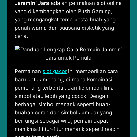
Jammin’ Jars
adalah permainan slot online
yang dikembangkan oleh Push Gaming,
yang mengangkat tema pesta buah yang
penuh warna dan suasana diskotik yang
ceria.
Permainan
slot gacor
ini memberikan cara
baru untuk menang, di mana kombinasi
pemenang terbentuk dari kelompok lima
simbol atau lebih yang cocok. Dengan
berbagai simbol menarik seperti buah-
buahan cerah dan simbol Jam Jar yang
berfungsi sebagai wild, pemain dapat
menikmati fitur-fitur menarik seperti respin