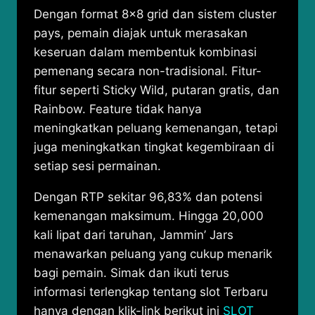
Dengan format 8×8 grid dan sistem cluster
pays, pemain diajak untuk merasakan
keseruan dalam membentuk kombinasi
pemenang secara non-tradisional. Fitur-
fitur seperti Sticky Wild, putaran gratis, dan
Rainbow. Feature tidak hanya
meningkatkan peluang kemenangan, tetapi
juga meningkatkan tingkat kegembiraan di
setiap sesi permainan.
Dengan RTP sekitar 96,83% dan potensi
kemenangan maksimum. Hingga 20,000
kali lipat dari taruhan, Jammin’ Jars
menawarkan peluang yang cukup menarik
bagi pemain. Simak dan ikuti terus
informasi terlengkap tentang slot Terbaru
hanya dengan klik-link berikut ini
SLOT