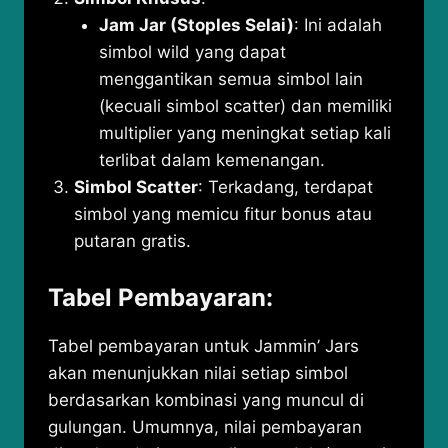
Jam Jar (Stoples Selai)
: Ini adalah
simbol wild yang dapat
menggantikan semua simbol lain
(kecuali simbol scatter) dan memiliki
multiplier yang meningkat setiap kali
terlibat dalam kemenangan.
Simbol Scatter
: Terkadang, terdapat
simbol yang memicu fitur bonus atau
putaran gratis.
Tabel Pembayaran:
Tabel pembayaran untuk Jammin’ Jars
akan menunjukkan nilai setiap simbol
berdasarkan kombinasi yang muncul di
gulungan. Umumnya, nilai pembayaran