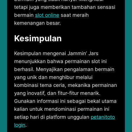
tetapi juga memberikan tambahan sensasi
bermain
slot online
saat meraih
kemenangan besar.
Kesimpulan
Kesimpulan mengenai Jammin’ Jars
menunjukkan bahwa permainan slot ini
berhasil. Menyajikan pengalaman bermain
yang unik dan menghibur melalui
kombinasi tema ceria, mekanika permainan
yang inovatif, dan fitur-fitur menarik.
Gunakan informasi ini sebagai bekal utama
kalian untuk mendominasi permainan ini
setiap hari di platform unggulan
petanitoto
login
.