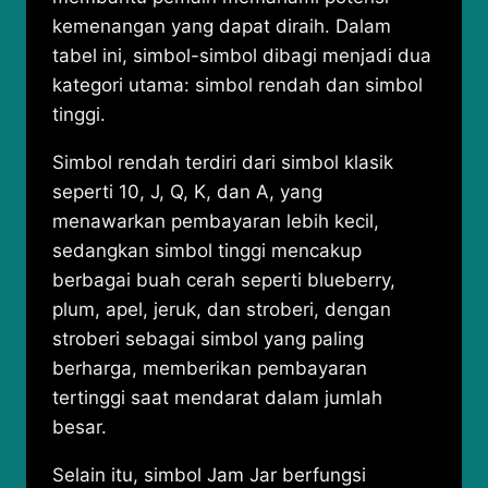
kemenangan yang dapat diraih.​ Dalam
tabel ini, simbol-simbol dibagi menjadi dua
kategori utama: simbol rendah dan simbol
tinggi.
Simbol rendah terdiri dari simbol klasik
seperti 10, J, Q, K, dan A, yang
menawarkan pembayaran lebih kecil,
sedangkan simbol tinggi mencakup
berbagai buah cerah seperti blueberry,
plum, apel, jeruk, dan stroberi, dengan
stroberi sebagai simbol yang paling
berharga, memberikan pembayaran
tertinggi saat mendarat dalam jumlah
besar.
Selain itu, simbol Jam Jar berfungsi