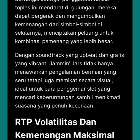
toples ini mendarat di gulungan, mereka
dapat bergerak dan mengumpulkan
kemenangan dari simbol-simbol di
sekitarnya, menciptakan peluang untuk
kombinasi pemenang yang lebih besar.
Dengan soundtrack yang upbeat dan grafis
yang vibrant, Jammin’ Jars tidak hanya
menawarkan pengalaman bermain yang
seru tetapi juga memikat secara visual,
ideal untuk para penggemar slot yang
mencari keberuntungan sambil menikmati
suasana yang penuh keceriaan.
RTP Volatilitas Dan
Kemenangan Maksimal