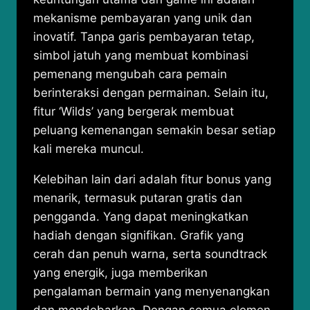
mekanisme pembayaran yang unik dan
inovatif. Tanpa garis pembayaran tetap,
simbol jatuh yang membuat kombinasi
pemenang mengubah cara pemain
berinteraksi dengan permainan. Selain itu,
fitur ‘Wilds’ yang bergerak membuat
peluang kemenangan semakin besar setiap
kali mereka muncul.
Kelebihan lain dari adalah fitur bonus yang
menarik, termasuk putaran gratis dan
pengganda. Yang dapat meningkatkan
hadiah dengan signifikan. Grafik yang
cerah dan penuh warna, serta soundtrack
yang energik, juga memberikan
pengalaman bermain yang menyenangkan