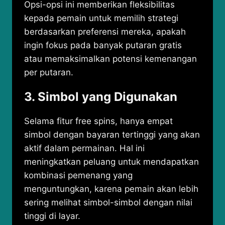
Opsi-opsi ini memberikan fleksibilitas
kepada pemain untuk memilih strategi
berdasarkan preferensi mereka, apakah
ingin fokus pada banyak putaran gratis
atau memaksimalkan potensi kemenangan
per putaran.
3. Simbol yang Digunakan
Selama fitur free spins, hanya empat
simbol dengan bayaran tertinggi yang akan
aktif dalam permainan. Hal ini
meningkatkan peluang untuk mendapatkan
kombinasi pemenang yang
menguntungkan, karena pemain akan lebih
sering melihat simbol-simbol dengan nilai
tinggi di layar.