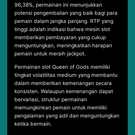
96,38%, permainan ini menunjukkan
potensi pengembalian yang baik bagi para
pemain dalam jangka panjang. RTP yang
tinggi adalah indikasi bahwa mesin slot
memberikan pembayaran yang cukup
menguntungkan, meningkatkan harapan
pemain untuk meraih jackpot.
Permainan slot Queen of Gods memiliki
tingkat volatilitas medium yang membantu
dalam memberikan kemenangan secara
konsisten. Walaupun kemenangan dapat
bervariasi, struktur permainan
memungkinkan pemain untuk memiliki
pengalaman yang adil dan menguntungkan
ketika bermain.