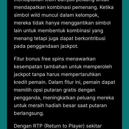
mendapatkan kombinasi pemenang. Ketika
simbol wild muncul dalam kelompok,
mereka tidak hanya menggantikan simbol
lain untuk membentuk kombinasi yang
menang tetapi juga dapat berkontribusi
pada penggandaan jackpot.
Fitur bonus free spins menawarkan
kesempatan tambahan untuk memperoleh
jackpot tanpa harus mempertaruhkan
kredit pemain. Dalam fitur ini, pemain dapat
memilih opsi putaran gratis dengan
pengganda, meningkatkan peluang mereka
untuk meraih hadiah besar saat putaran
berlangsung.
Dengan RTP (Return to Player) sekitar