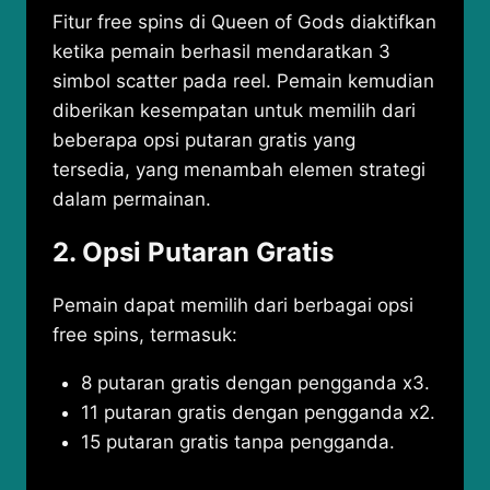
Fitur free spins di Queen of Gods diaktifkan
ketika pemain berhasil mendaratkan 3
simbol scatter pada reel. Pemain kemudian
diberikan kesempatan untuk memilih dari
beberapa opsi putaran gratis yang
tersedia, yang menambah elemen strategi
dalam permainan.
2. Opsi Putaran Gratis
Pemain dapat memilih dari berbagai opsi
free spins, termasuk:
8 putaran gratis dengan pengganda x3.
11 putaran gratis dengan pengganda x2.
15 putaran gratis tanpa pengganda.