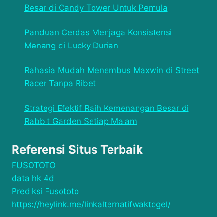
Besar di Candy Tower Untuk Pemula
Panduan Cerdas Menjaga Konsistensi
Menang di Lucky Durian
Rahasia Mudah Menembus Maxwin di Street
Racer Tanpa Ribet
Strategi Efektif Raih Kemenangan Besar di
Rabbit Garden Setiap Malam
Referensi Situs Terbaik
FUSOTOTO
data hk 4d
Prediksi Fusototo
https://heylink.me/linkalternatifwaktogel/