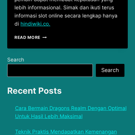
lebih informasional. Simak dan ikuti terus
informasi slot online secara lengkap hanya
di
hindiwiki.co.
QUEEN
READ MORE
OF
GODS:
MENANGKAN
Search
JACKPOT
MENGGIURKAN
Search
DENGAN
FITUR
BONUS
Recent Posts
YANG
MENARIK!
Cara Bermain Dragons Realm Dengan Optimal
Untuk Hasil Lebih Maksimal
Teknik Praktis Mendapatkan Kemenangan