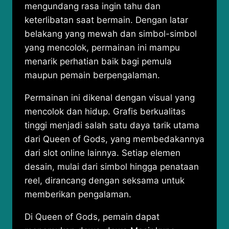
mengundang rasa ingin tahu dan
keterlibatan saat bermain. Dengan latar
belakang yang mewah dan simbol-simbol
yang mencolok, permainan ini mampu
menarik perhatian baik bagi pemula
maupun pemain berpengalaman.
Permainan ini dikenal dengan visual yang
mencolok dan hidup. Grafis berkualitas
tinggi menjadi salah satu daya tarik utama
dari Queen of Gods, yang membedakannya
dari slot online lainnya. Setiap elemen
desain, mulai dari simbol hingga penataan
reel, dirancang dengan seksama untuk
memberikan pengalaman.
Di Queen of Gods, pemain dapat