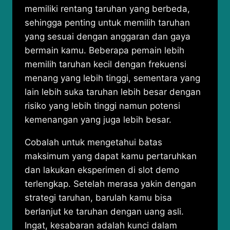
memiliki rentang taruhan yang berbeda,
sehingga penting untuk memilih taruhan
yang sesuai dengan anggaran dan gaya
bermain kamu. Beberapa pemain lebih
memilih taruhan kecil dengan frekuensi
menang yang lebih tinggi, sementara yang
lain lebih suka taruhan lebih besar dengan
risiko yang lebih tinggi namun potensi
kemenangan yang juga lebih besar.
Cobalah untuk mengetahui batas
maksimum yang dapat kamu pertaruhkan
dan lakukan eksperimen di slot demo
terlengkap. Setelah merasa yakin dengan
strategi taruhan, barulah kamu bisa
berlanjut ke taruhan dengan uang asli.
Ingat, kesabaran adalah kunci dalam