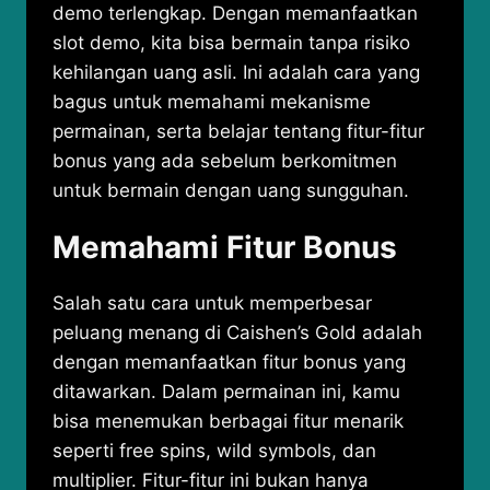
demo terlengkap. Dengan memanfaatkan
slot demo, kita bisa bermain tanpa risiko
kehilangan uang asli. Ini adalah cara yang
bagus untuk memahami mekanisme
permainan, serta belajar tentang fitur-fitur
bonus yang ada sebelum berkomitmen
untuk bermain dengan uang sungguhan.
Memahami Fitur Bonus
Salah satu cara untuk memperbesar
peluang menang di Caishen’s Gold adalah
dengan memanfaatkan fitur bonus yang
ditawarkan. Dalam permainan ini, kamu
bisa menemukan berbagai fitur menarik
seperti free spins, wild symbols, dan
multiplier. Fitur-fitur ini bukan hanya