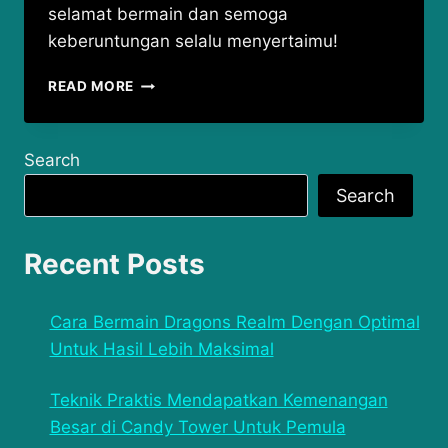
selamat bermain dan semoga
keberuntungan selalu menyertaimu!
MENINGKATKAN
READ MORE
PELUANG
MENANG
DI
Search
SLOT
CAISHEN’S
Search
GOLD:
SEDERHANA
DAN
Recent Posts
EFEKTIF!
Cara Bermain Dragons Realm Dengan Optimal
Untuk Hasil Lebih Maksimal
Teknik Praktis Mendapatkan Kemenangan
Besar di Candy Tower Untuk Pemula