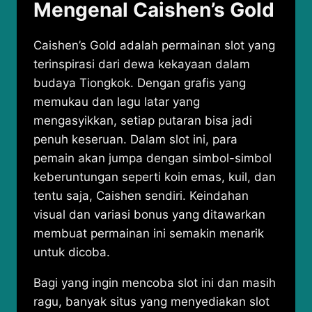
Mengenal Caishen’s Gold
Caishen’s Gold adalah permainan slot yang
terinspirasi dari dewa kekayaan dalam
budaya Tiongkok. Dengan grafis yang
memukau dan lagu latar yang
mengasyikkan, setiap putaran bisa jadi
penuh keseruan. Dalam slot ini, para
pemain akan jumpa dengan simbol-simbol
keberuntungan seperti koin emas, kuil, dan
tentu saja, Caishen sendiri. Keindahan
visual dan variasi bonus yang ditawarkan
membuat permainan ini semakin menarik
untuk dicoba.
Bagi yang ingin mencoba slot ini dan masih
ragu, banyak situs yang menyediakan slot