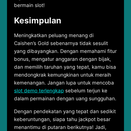
bermain slot!
Kesimpulan
Meningkatkan peluang menang di
Caishen’s Gold sebenarnya tidak sesulit
yang dibayangkan. ​Dengan memahami fitur
bonus, mengatur anggaran dengan bijak,
dan memilih taruhan yang tepat, kamu bisa
mendongkrak kemungkinan untuk meraih
kemenangan.​ Jangan lupa untuk mencoba
slot demo terlengkap
sebelum terjun ke
dalam permainan dengan uang sungguhan.
Dengan pendekatan yang tepat dan sedikit
keberuntungan, siapa tahu jackpot besar
menantimu di putaran berikutnya! Jadi,