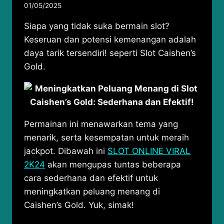
01/05/2025
Siapa yang tidak suka bermain slot?
Keseruan dan potensi kemenangan adalah
daya tarik tersendiri! seperti Slot Caishen’s
Gold.
Permainan ini menawarkan tema yang
menarik, serta kesempatan untuk meraih
jackpot. Dibawah ini
SLOT ONLINE VIRAL
2K24
akan mengupas tuntas beberapa
cara sederhana dan efektif untuk
meningkatkan peluang menang di
Caishen’s Gold. Yuk, simak!