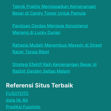
Teknik Praktis Mendapatkan Kemenangan
Besar di Candy Tower Untuk Pemula
Panduan Cerdas Menjaga Konsistensi
Menang di Lucky Durian
Rahasia Mudah Menembus Maxwin di Street
Racer Tanpa Ribet
Strategi Efektif Raih Kemenangan Besar di
Rabbit Garden Setiap Malam
Referensi Situs Terbaik
FUSOTOTO
data hk 4d
Prediksi Fusototo