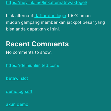
https://heylink.me/linkalternatifwaktogel/
Link alternatif
daftar dan login
100% aman
mudah gampang memberikan jackpot besar yang
bisa anda dapatkan di sini.
Recent Comments
No comments to show.
https://delhiunlimited.com/
betawi slot
demo pg soft
akun demo