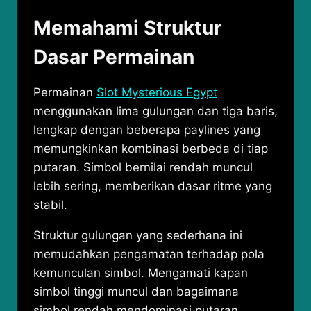
Memahami Struktur
Dasar Permainan
Permainan
Slot Mysterious Egypt
menggunakan lima gulungan dan tiga baris,
lengkap dengan beberapa paylines yang
memungkinkan kombinasi berbeda di tiap
putaran. Simbol bernilai rendah muncul
lebih sering, memberikan dasar ritme yang
stabil.
Struktur gulungan yang sederhana ini
memudahkan pengamatan terhadap pola
kemunculan simbol. Mengamati kapan
simbol tinggi muncul dan bagaimana
simbol rendah mendominasi putaran