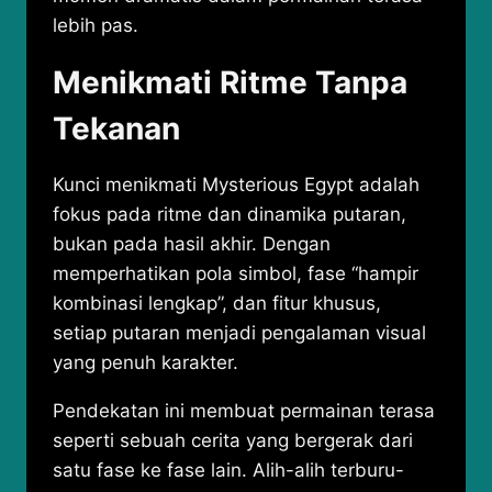
lebih pas.
Menikmati Ritme Tanpa
Tekanan
Kunci menikmati Mysterious Egypt adalah
fokus pada ritme dan dinamika putaran,
bukan pada hasil akhir. Dengan
memperhatikan pola simbol, fase “hampir
kombinasi lengkap”, dan fitur khusus,
setiap putaran menjadi pengalaman visual
yang penuh karakter.
Pendekatan ini membuat permainan terasa
seperti sebuah cerita yang bergerak dari
satu fase ke fase lain. Alih-alih terburu-