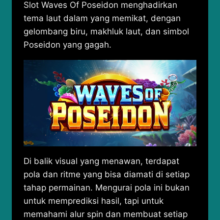
Slot Waves Of Poseidon menghadirkan
tema laut dalam yang memikat, dengan
gelombang biru, makhluk laut, dan simbol
Poseidon yang gagah.
Di balik visual yang menawan, terdapat
pola dan ritme yang bisa diamati di setiap
tahap permainan. Mengurai pola ini bukan
untuk memprediksi hasil, tapi untuk
memahami alur spin dan membuat setiap