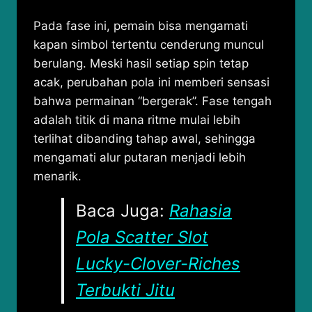
Pada fase ini, pemain bisa mengamati
kapan simbol tertentu cenderung muncul
berulang. Meski hasil setiap spin tetap
acak, perubahan pola ini memberi sensasi
bahwa permainan “bergerak”. Fase tengah
adalah titik di mana ritme mulai lebih
terlihat dibanding tahap awal, sehingga
mengamati alur putaran menjadi lebih
menarik.
Baca Juga:
Rahasia
Pola Scatter Slot
Lucky-Clover-Riches
Terbukti Jitu