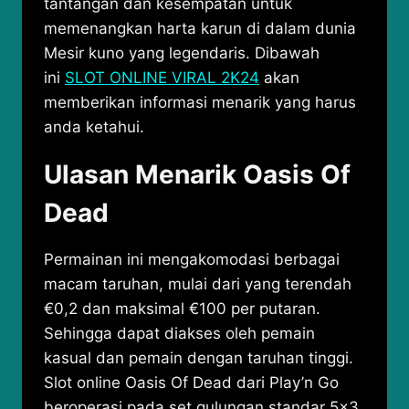
tantangan dan kesempatan untuk
memenangkan harta karun di dalam dunia
Mesir kuno yang legendaris. Dibawah
ini
SLOT ONLINE VIRAL 2K24
akan
memberikan informasi menarik yang harus
anda ketahui.
Ulasan Menarik Oasis Of
Dead
Permainan ini mengakomodasi berbagai
macam taruhan, mulai dari yang terendah
€0,2 dan maksimal €100 per putaran.
Sehingga dapat diakses oleh pemain
kasual dan pemain dengan taruhan tinggi.
Slot online Oasis Of Dead dari Play’n Go
beroperasi pada set gulungan standar 5×3