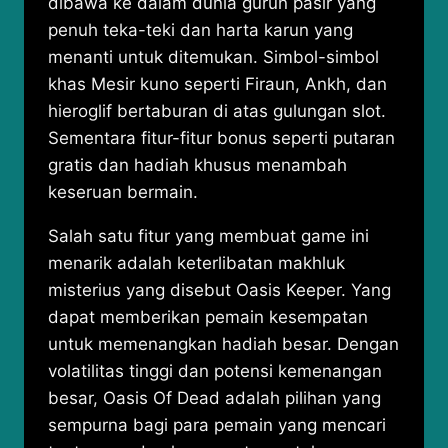
dibawa ke dalam dunia gurun pasir yang
penuh teka-teki dan harta karun yang
menanti untuk ditemukan. Simbol-simbol
khas Mesir kuno seperti Firaun, Ankh, dan
hieroglif bertaburan di atas gulungan slot.
Sementara fitur-fitur bonus seperti putaran
gratis dan hadiah khusus menambah
keseruan bermain.
Salah satu fitur yang membuat game ini
menarik adalah keterlibatan makhluk
misterius yang disebut Oasis Keeper. Yang
dapat memberikan pemain kesempatan
untuk memenangkan hadiah besar. Dengan
volatilitas tinggi dan potensi kemenangan
besar, Oasis Of Dead adalah pilihan yang
sempurna bagi para pemain yang mencari