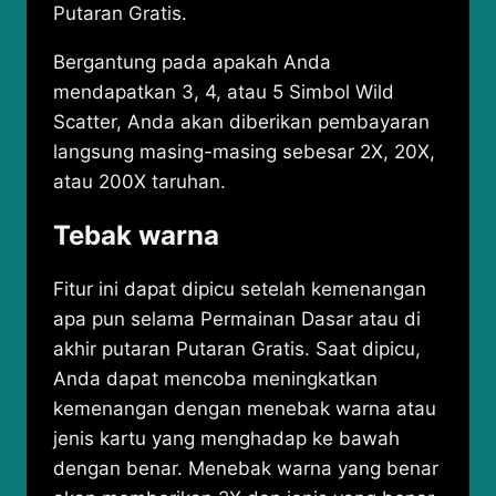
Putaran Gratis.
Bergantung pada apakah Anda
mendapatkan 3, 4, atau 5 Simbol Wild
Scatter, Anda akan diberikan pembayaran
langsung masing-masing sebesar 2X, 20X,
atau 200X taruhan.
Tebak warna
Fitur ini dapat dipicu setelah kemenangan
apa pun selama Permainan Dasar atau di
akhir putaran Putaran Gratis. Saat dipicu,
Anda dapat mencoba meningkatkan
kemenangan dengan menebak warna atau
jenis kartu yang menghadap ke bawah
dengan benar. Menebak warna yang benar