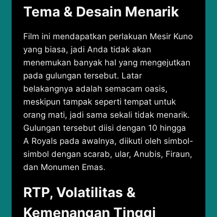
Tema & Desain Menarik
Film ini mendapatkan perlakuan Mesir Kuno
yang biasa, jadi Anda tidak akan
menemukan banyak hal yang mengejutkan
pada gulungan tersebut. Latar
belakangnya adalah semacam oasis,
meskipun tampak seperti tempat untuk
orang mati, jadi sama sekali tidak menarik.
Gulungan tersebut diisi dengan 10 hingga
A Royals pada awalnya, diikuti oleh simbol-
simbol dengan scarab, ular, Anubis, Firaun,
dan Monumen Emas.
RTP, Volatilitas &
Kemenangan Tinggi