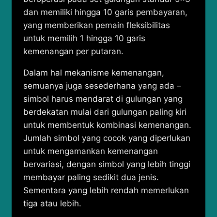
dan memiliki hingga 10 garis pembayaran,
yang memberikan pemain fleksibilitas
untuk memilih 1 hingga 10 garis
kemenangan per putaran.
Dalam hal mekanisme kemenangan,
semuanya juga sesederhana yang ada –
simbol harus mendarat di gulungan yang
berdekatan mulai dari gulungan paling kiri
untuk membentuk kombinasi kemenangan.
Jumlah simbol yang cocok yang diperlukan
untuk mengamankan kemenangan
bervariasi, dengan simbol yang lebih tinggi
membayar paling sedikit dua jenis.
Sementara yang lebih rendah memerlukan
tiga atau lebih.