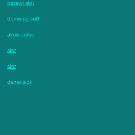
betawi slot
demo pg soft
akun demo
slot
slot
demo slot