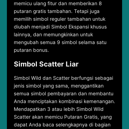
memicu ulang fitur dan memberikan 8
putaran gratis tambahan. Tetapi juga
memilih simbol reguler tambahan untuk
diubah menjadi Simbol Ekspansi khusus
lainnya, dan memungkinkan untuk
mengubah semua 9 simbol selama satu
putaran bonus.
Simbol Scatter Liar
Simbol Wild dan Scatter berfungsi sebagai
jenis simbol yang sama, menggantikan
semua simbol pembayaran dan membantu
Anda menciptakan kombinasi kemenangan.
Mendapatkan 3 atau lebih Simbol Wild
Scatter akan memicu Putaran Gratis, yang
dapat Anda baca selengkapnya di bagian