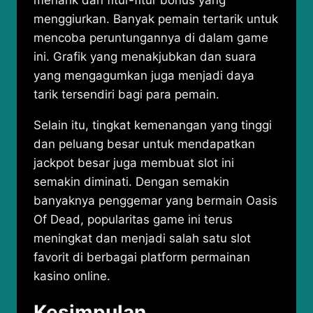
menggiurkan. Banyak pemain tertarik untuk
mencoba peruntungannya di dalam game
ini. Grafik yang menakjubkan dan suara
yang mengagumkan juga menjadi daya
tarik tersendiri bagi para pemain.
Selain itu, tingkat kemenangan yang tinggi
dan peluang besar untuk mendapatkan
jackpot besar juga membuat slot ini
semakin diminati. Dengan semakin
banyaknya penggemar yang bermain Oasis
Of Dead, popularitas game ini terus
meningkat dan menjadi salah satu slot
favorit di berbagai platform permainan
kasino online.
Kesimpulan