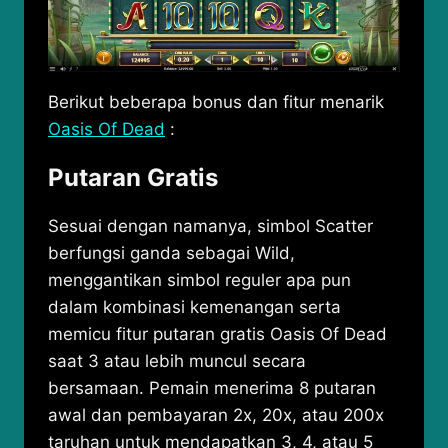
Berikut beberapa bonus dan fitur menarik
Oasis Of Dead
:
Putaran Gratis
Sesuai dengan namanya, simbol Scatter
berfungsi ganda sebagai Wild,
menggantikan simbol reguler apa pun
dalam kombinasi kemenangan serta
memicu fitur putaran gratis Oasis Of Dead
saat 3 atau lebih muncul secara
bersamaan. Pemain menerima 8 putaran
awal dan pembayaran 2x, 20x, atau 200x
taruhan untuk mendapatkan 3, 4, atau 5