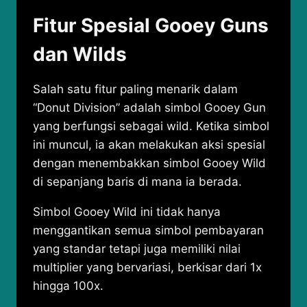
Fitur Spesial Gooey Guns
dan Wilds
Salah satu fitur paling menarik dalam
“Donut Division” adalah simbol Gooey Gun
yang berfungsi sebagai wild. Ketika simbol
ini muncul, ia akan melakukan aksi spesial
dengan menembakkan simbol Gooey Wild
di sepanjang baris di mana ia berada.
Simbol Gooey Wild ini tidak hanya
menggantikan semua simbol pembayaran
yang standar tetapi juga memiliki nilai
multiplier yang bervariasi, berkisar dari 1x
hingga 100x.