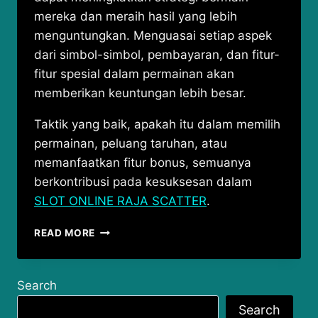
mereka dan meraih hasil yang lebih
menguntungkan.​ Menguasai setiap aspek
dari simbol-simbol, pembayaran, dan fitur-
fitur spesial dalam permainan akan
memberikan keuntungan lebih besar.
Taktik yang baik, apakah itu dalam memilih
permainan, peluang taruhan, atau
memanfaatkan fitur bonus, semuanya
berkontribusi pada kesuksesan dalam
SLOT ONLINE RAJA SCATTER
.
CARA
READ MORE
MEMAHAMI
SIMBOL
DAN
Search
PEMBAYARAN
DI
Search