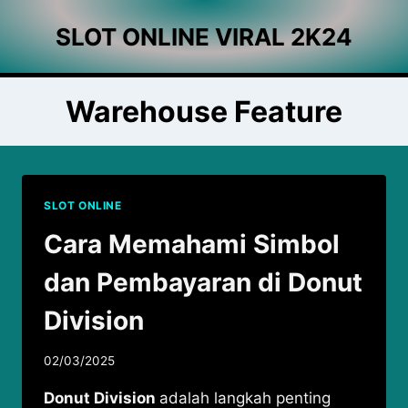
Skip
SLOT ONLINE VIRAL 2K24
to
content
Warehouse Feature
SLOT ONLINE
Cara Memahami Simbol
dan Pembayaran di Donut
Division
02/03/2025
Donut Division
adalah langkah penting