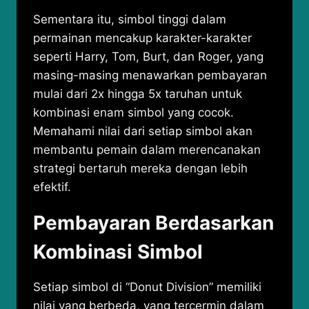
Sementara itu, simbol tinggi dalam
permainan mencakup karakter-karakter
seperti Harry, Tom, Burt, dan Roger, yang
masing-masing menawarkan pembayaran
mulai dari 2x hingga 5x taruhan untuk
kombinasi enam simbol yang cocok.
Memahami nilai dari setiap simbol akan
membantu pemain dalam merencanakan
strategi bertaruh mereka dengan lebih
efektif.
Pembayaran Berdasarkan
Kombinasi Simbol
Setiap simbol di “Donut Division” memiliki
nilai yang berbeda, yang tercermin dalam