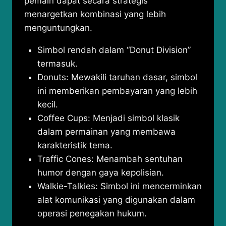
pemain dapat secara strategis
menargetkan kombinasi yang lebih
menguntungkan.
Simbol rendah dalam “Donut Division”
termasuk.
Donuts: Mewakili taruhan dasar, simbol
ini memberikan pembayaran yang lebih
kecil.
Coffee Cups: Menjadi simbol klasik
dalam permainan yang membawa
karakteristik tema.
Traffic Cones: Menambah sentuhan
humor dengan gaya kepolisian.
Walkie-Talkies: Simbol ini mencerminkan
alat komunikasi yang digunakan dalam
operasi penegakan hukum.