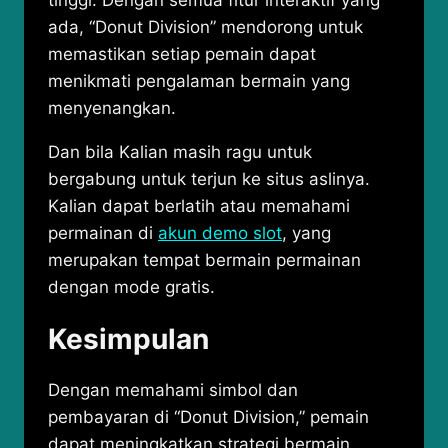
ada, “Donut Division” mendorong untuk
memastikan setiap pemain dapat
menikmati pengalaman bermain yang
menyenangkan.
Dan bila Kalian masih ragu untuk
bergabung untuk terjun ke situs aslinya.
Kalian dapat berlatih atau memahami
permainan di
akun demo slot
, yang
merupakan tempat bermain permainan
dengan mode gratis.
Kesimpulan
​Dengan memahami simbol dan
pembayaran di “Donut Division,” pemain
dapat meningkatkan strategi bermain