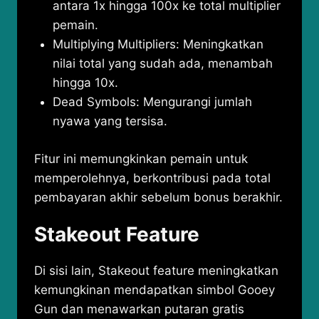
antara 1x hingga 100x ke total multiplier
pemain.
Multiplying Multipliers: Meningkatkan
nilai total yang sudah ada, menambah
hingga 10x.
Dead Symbols: Mengurangi jumlah
nyawa yang tersisa.
Fitur ini memungkinkan pemain untuk
memperolehnya, berkontribusi pada total
pembayaran akhir sebelum bonus berakhir.
Stakeout Feature
Di sisi lain, Stakeout feature meningkatkan
kemungkinan mendapatkan simbol Gooey
Gun dan menawarkan putaran gratis