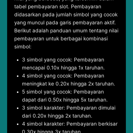
tabel pembayaran slot. Pembayaran
didasarkan pada jumlah simbol yang cocok
yang muncul pada garis pembayaran aktif.
Berikut adalah panduan umum tentang nilai
pembayaran untuk berbagai kombinasi
simbol:
3 simbol yang cocok: Pembayaran
mencapai 0.10x hingga 1x taruhan.
4 simbol yang cocok: Pembayaran
meningkat ke 0.20x hingga 2x taruhan.
5 simbol yang cocok: Pembayaran
dapat dari 0.50x hingga 5x taruhan.
3 simbol karakter: Pembayaran dimulai
dari 0.20x hingga 2x taruhan.
4 simbol karakter: Pembayaran berkisar
0.30x hingga 3x taruhan.