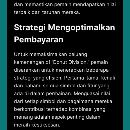
dan memastikan pemain mendapatkan nilai
terbaik dari taruhan mereka.
Strategi Mengoptimalkan
Pembayaran
Untuk memaksimalkan peluang
kemenangan di “Donut Division,” pemain
disarankan untuk menerapkan beberapa
strategi yang efisien. Pertama-tama, kenali
dan pahami semua simbol dan fitur yang
ada di dalam permainan. Menguasai nilai
dari setiap simbol dan bagaimana mereka
berkontribusi terhadap kombinasi yang
menang adalah aspek penting dalam
meraih kesuksesan.