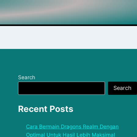
Search
Search
Recent Posts
Cara Bermain Dragons Realm Dengan
Optimal Untuk Hasil Lebih Maksimal