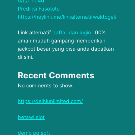
data hk 4d
Prediksi Fusototo
https://heylink.me/linkalternatifwaktogel/
Link alternatif
daftar dan login
100%
aman mudah gampang memberikan
jackpot besar yang bisa anda dapatkan
di sini.
Recent Comments
No comments to show.
https://delhiunlimited.com/
betawi slot
demo pg soft