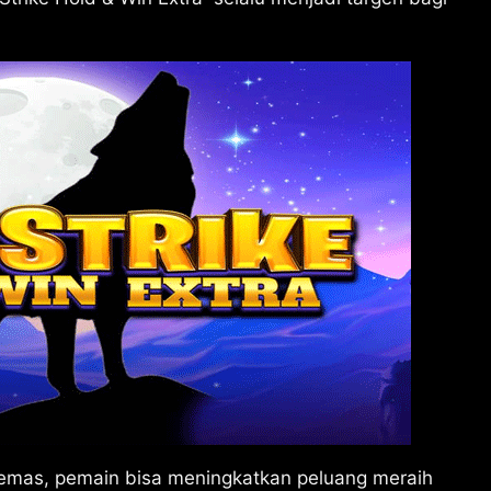
mas, pemain bisa meningkatkan peluang meraih