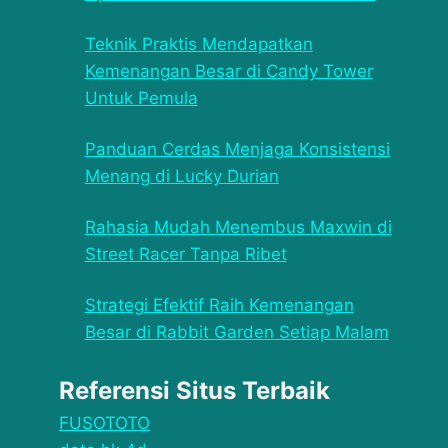
Teknik Praktis Mendapatkan
Kemenangan Besar di Candy Tower
Untuk Pemula
Panduan Cerdas Menjaga Konsistensi
Menang di Lucky Durian
Rahasia Mudah Menembus Maxwin di
Street Racer Tanpa Ribet
Strategi Efektif Raih Kemenangan
Besar di Rabbit Garden Setiap Malam
Referensi Situs Terbaik
FUSOTOTO