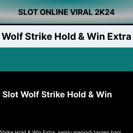
SLOT ONLINE VIRAL 2K24
Wolf Strike Hold & Win Extra
Slot Wolf Strike Hold & Win
Strike Hold & Win Extra selalu menjadi targen bagi