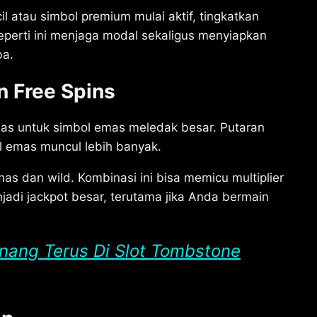
il atau simbol premium mulai aktif, tingkatkan
seperti ini menjaga modal sekaligus menyiapkan
ba.
n Free Spins
mas untuk simbol emas meledak besar. Putaran
l emas muncul lebih banyak.
mas dan wild. Kombinasi ini bisa memicu multiplier
adi jackpot besar, terutama jika Anda bermain
nang Terus Di Slot Tombstone