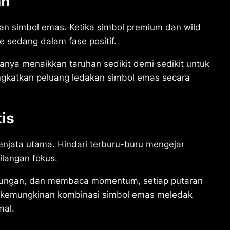
an
 simbol emas. Ketika simbol premium dan wild
 sedang dalam fase positif.
sanya menaikkan taruhan sedikit demi sedikit untuk
gkatkan peluang ledakan simbol emas secara
is
enjata utama. Hindari terburu-buru mengejar
langan fokus.
lungan, dan membaca momentum, setiap putaran
kan kemungkinan kombinasi simbol emas meledak
mal.