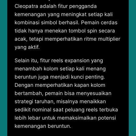
Cleopatra adalah fitur pengganda
kemenangan yang meningkat setiap kali
kombinasi simbol berhasil. Pemain cerdas
tidak hanya menekan tombol spin secara
acak, tetapi memperhatikan ritme multiplier
yang aktif.
Selain itu, fitur reels expansion yang
menambah kolom setiap kali menang
beruntun juga menjadi kunci penting.
Dengan memperhatikan kapan kolom
bertambah, pemain bisa menyesuaikan
strategi taruhan, misalnya menaikkan
sedikit nominal saat peluang reels terbuka
lebih lebar untuk memaksimalkan potensi
kemenangan beruntun.