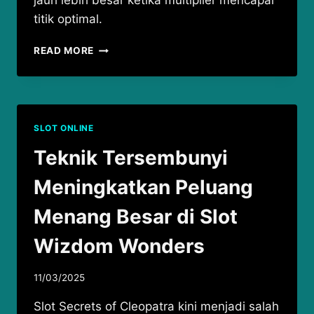
jauh lebih besar ketika multiplier mencapai
titik optimal.
TEKNIK
READ MORE
TERSEMBUNYI
MENINGKATKAN
PELUANG
MENANG
BESAR
SLOT ONLINE
DI
SLOT
Teknik Tersembunyi
SECRETS
OF
Meningkatkan Peluang
CLEOPATRA
Menang Besar di Slot
Wizdom Wonders
11/03/2025
Slot Secrets of Cleopatra kini menjadi salah