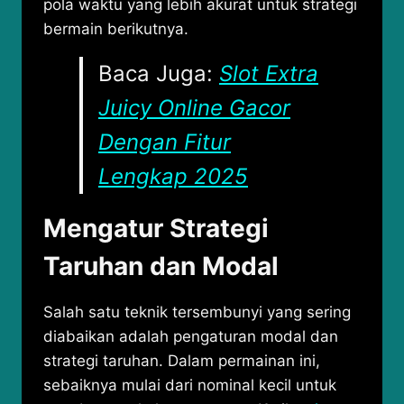
pola waktu yang lebih akurat untuk strategi
bermain berikutnya.
Baca Juga:
Slot Extra
Juicy Online Gacor
Dengan Fitur
Lengkap 2025
Mengatur Strategi
Taruhan dan Modal
Salah satu teknik tersembunyi yang sering
diabaikan adalah pengaturan modal dan
strategi taruhan. Dalam permainan ini,
sebaiknya mulai dari nominal kecil untuk