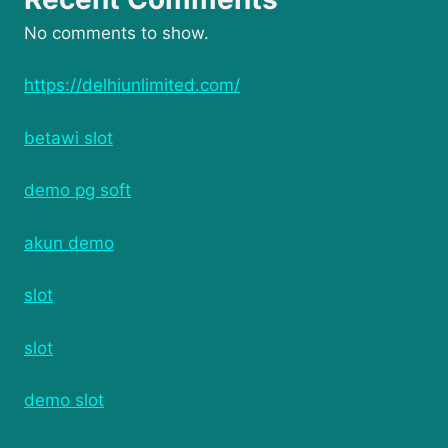
No comments to show.
https://delhiunlimited.com/
betawi slot
demo pg soft
akun demo
slot
slot
demo slot