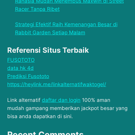
Rahasia Mudah Menembus Maxwin di Street
Racer Tanpa Ribet
Strategi Efektif Raih Kemenangan Besar di
Rabbit Garden Setiap Malam
Referensi Situs Terbaik
FUSOTOTO
data hk 4d
Prediksi Fusototo
https://heylink.me/linkalternatifwaktogel/
Link alternatif
daftar dan login
100% aman
mudah gampang memberikan jackpot besar yang
bisa anda dapatkan di sini.
Recent Comments