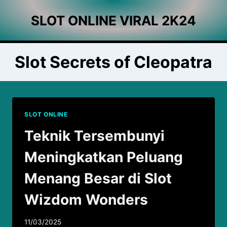
Skip
SLOT ONLINE VIRAL 2K24
to
content
Slot Secrets of Cleopatra
SLOT ONLINE
Teknik Tersembunyi
Meningkatkan Peluang
Menang Besar di Slot
Wizdom Wonders
11/03/2025