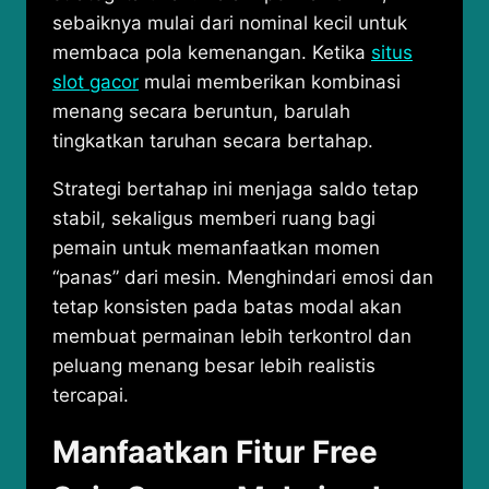
sebaiknya mulai dari nominal kecil untuk
membaca pola kemenangan. Ketika
situs
slot gacor
mulai memberikan kombinasi
menang secara beruntun, barulah
tingkatkan taruhan secara bertahap.
Strategi bertahap ini menjaga saldo tetap
stabil, sekaligus memberi ruang bagi
pemain untuk memanfaatkan momen
“panas” dari mesin. Menghindari emosi dan
tetap konsisten pada batas modal akan
membuat permainan lebih terkontrol dan
peluang menang besar lebih realistis
tercapai.
Manfaatkan Fitur Free