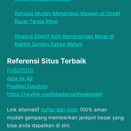
Rahasia Mudah Menembus Maxwin di Street
Racer Tanpa Ribet
Strategi Efektif Raih Kemenangan Besar di
Rabbit Garden Setiap Malam
Referensi Situs Terbaik
FUSOTOTO
data hk 4d
Prediksi Fusototo
https://heylink.me/linkalternatifwaktogel/
Link alternatif
daftar dan login
100% aman
mudah gampang memberikan jackpot besar yang
bisa anda dapatkan di sini.