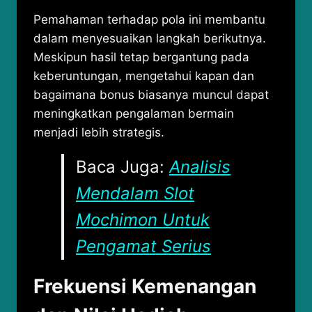
Pemahaman terhadap pola ini membantu
dalam menyesuaikan langkah berikutnya.
Meskipun hasil tetap bergantung pada
keberuntungan, mengetahui kapan dan
bagaimana bonus biasanya muncul dapat
meningkatkan pengalaman bermain
menjadi lebih strategis.
Baca Juga:
Analisis
Mendalam Slot
Mochimon Untuk
Pengamat Serius
Frekuensi Kemenangan