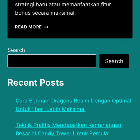
strategi baru atau memanfaatkan fitur
bonus secara maksimal.
MENGAMATI
READ MORE
PERUBAHAN
SLOT
DRAGON
Search
GOLD
88
Search
SECARA
TERATUR
Recent Posts
Cara Bermain Dragons Realm Dengan Optimal
Untuk Hasil Lebih Maksimal
Teknik Praktis Mendapatkan Kemenangan
Besar di Candy Tower Untuk Pemula