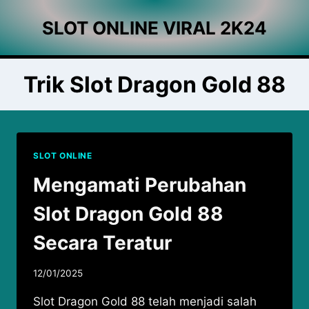
Skip
SLOT ONLINE VIRAL 2K24
to
content
Trik Slot Dragon Gold 88
SLOT ONLINE
Mengamati Perubahan
Slot Dragon Gold 88
Secara Teratur
12/01/2025
Slot Dragon Gold 88 telah menjadi salah