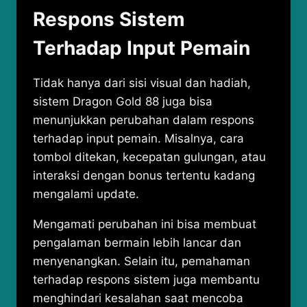
Respons Sistem
Terhadap Input Pemain
Tidak hanya dari sisi visual dan hadiah,
sistem Dragon Gold 88 juga bisa
menunjukkan perubahan dalam respons
terhadap input pemain. Misalnya, cara
tombol ditekan, kecepatan gulungan, atau
interaksi dengan bonus tertentu kadang
mengalami update.
Mengamati perubahan ini bisa membuat
pengalaman bermain lebih lancar dan
menyenangkan. Selain itu, pemahaman
terhadap respons sistem juga membantu
menghindari kesalahan saat mencoba