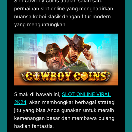
Slot Cowboy Coins adalah salah satu
permainan slot online yang menghadirkan
nuansa koboi klasik dengan fitur modern
yang menguntungkan.
Simak di bawah ini,
SLOT ONLINE VIRAL
2K24
, akan membongkar berbagai strategi
jitu yang bisa Anda gunakan untuk meraih
kemenangan besar dan membawa pulang
hadiah fantastis.