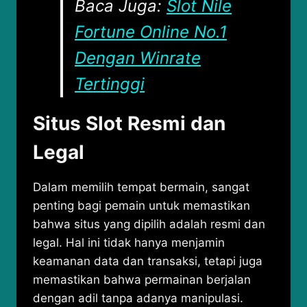
Baca Juga:
Slot Nile
Fortune Online No.1
Dengan Winrate
Tertinggi
Situs Slot Resmi dan
Legal
Dalam memilih tempat bermain, sangat
penting bagi pemain untuk memastikan
bahwa situs yang dipilih adalah resmi dan
legal. Hal ini tidak hanya menjamin
keamanan data dan transaksi, tetapi juga
memastikan bahwa permainan berjalan
dengan adil tanpa adanya manipulasi.