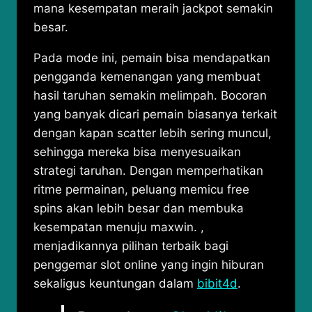
mana kesempatan meraih jackpot semakin
besar.
Pada mode ini, pemain bisa mendapatkan
pengganda kemenangan yang membuat
hasil taruhan semakin melimpah. Bocoran
yang banyak dicari pemain biasanya terkait
dengan kapan scatter lebih sering muncul,
sehingga mereka bisa menyesuaikan
strategi taruhan. Dengan memperhatikan
ritme permainan, peluang memicu free
spins akan lebih besar dan membuka
kesempatan menuju maxwin. ,
menjadikannya pilihan terbaik bagi
penggemar slot online yang ingin hiburan
sekaligus keuntungan dalam
bibit4d
.