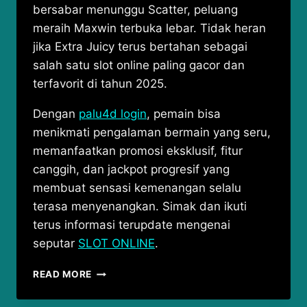
bersabar menunggu Scatter, peluang
meraih Maxwin terbuka lebar. Tidak heran
jika Extra Juicy terus bertahan sebagai
salah satu slot online paling gacor dan
terfavorit di tahun 2025.
Dengan
palu4d login
, pemain bisa
menikmati pengalaman bermain yang seru,
memanfaatkan promosi eksklusif, fitur
canggih, dan jackpot progresif yang
membuat sensasi kemenangan selalu
terasa menyenangkan. Simak dan ikuti
terus informasi terupdate mengenai
seputar
SLOT ONLINE
.
SLOT
READ MORE
EXTRA
JUICY