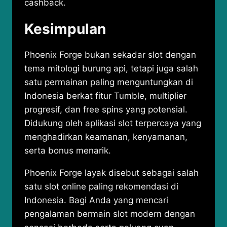
cashback.
Kesimpulan
Phoenix Forge bukan sekadar slot dengan
tema mitologi burung api, tetapi juga salah
satu permainan paling menguntungkan di
Indonesia berkat fitur Tumble, multiplier
progresif, dan free spins yang potensial.
Didukung oleh aplikasi slot terpercaya yang
menghadirkan keamanan, kenyamanan,
serta bonus menarik.
Phoenix Forge layak disebut sebagai salah
satu slot online paling rekomendasi di
Indonesia. Bagi Anda yang mencari
pengalaman bermain slot modern dengan