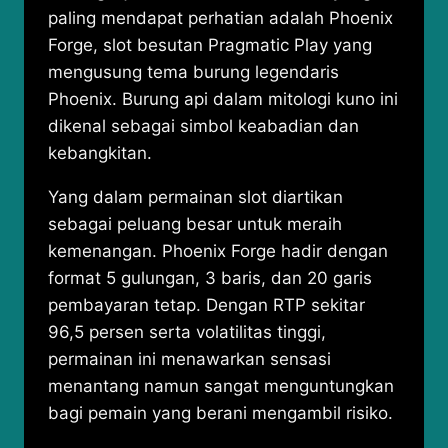
paling mendapat perhatian adalah Phoenix
Forge, slot besutan Pragmatic Play yang
mengusung tema burung legendaris
Phoenix. Burung api dalam mitologi kuno ini
dikenal sebagai simbol keabadian dan
kebangkitan.
Yang dalam permainan slot diartikan
sebagai peluang besar untuk meraih
kemenangan. Phoenix Forge hadir dengan
format 5 gulungan, 3 baris, dan 20 garis
pembayaran tetap. Dengan RTP sekitar
96,5 persen serta volatilitas tinggi,
permainan ini menawarkan sensasi
menantang namun sangat menguntungkan
bagi pemain yang berani mengambil risiko.