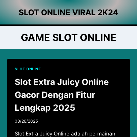
Skip
SLOT ONLINE VIRAL 2K24
to
content
GAME SLOT ONLINE
SLOT ONLINE
Slot Extra Juicy Online
Gacor Dengan Fitur
Lengkap 2025
08/28/2025
Slot Extra Juicy Online adalah permainan