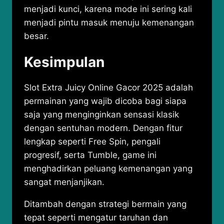
menjadi kunci, karena mode ini sering kali
menjadi pintu masuk menuju kemenangan
besar.
Kesimpulan
Slot Extra Juicy Online Gacor 2025 adalah
permainan yang wajib dicoba bagi siapa
saja yang menginginkan sensasi klasik
dengan sentuhan modern. Dengan fitur
lengkap seperti Free Spin, pengali
progresif, serta Tumble, game ini
menghadirkan peluang kemenangan yang
sangat menjanjikan.
Ditambah dengan strategi bermain yang
tepat seperti mengatur taruhan dan