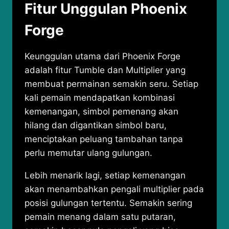
Fitur Unggulan Phoenix
Forge
Keunggulan utama dari Phoenix Forge
adalah fitur Tumble dan Multiplier yang
membuat permainan semakin seru. Setiap
kali pemain mendapatkan kombinasi
kemenangan, simbol pemenang akan
hilang dan digantikan simbol baru,
menciptakan peluang tambahan tanpa
perlu memutar ulang gulungan.
Lebih menarik lagi, setiap kemenangan
akan menambahkan pengali multiplier pada
posisi gulungan tertentu. Semakin sering
pemain menang dalam satu putaran,