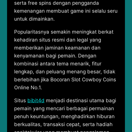
serta free spins dengan pengganda
kemenangan membuat game ini selalu seru
untuk dimainkan.
Popularitasnya semakin meningkat berkat
kehadiran situs resmi dan legal yang
memberikan jaminan keamanan dan
kenyamanan bagi pemain. Dengan
kombinasi antara tema menarik, fitur
lengkap, dan peluang menang besar, tidak
berlebihan jika Bocoran Slot Cowboy Coins
Online No.1.
Situs
bibit4d
menjadi destinasi utama bagi
pemain yang mencari berbagai permainan
penuh keuntungan, menghadirkan hiburan
berkualitas, transaksi cepat, serta hadiah