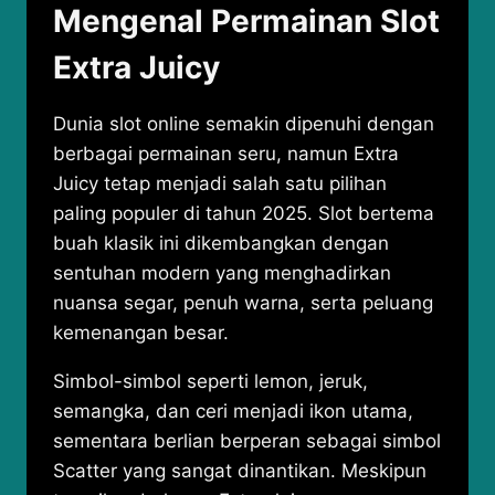
Mengenal Permainan Slot
Extra Juicy
Dunia slot online semakin dipenuhi dengan
berbagai permainan seru, namun Extra
Juicy tetap menjadi salah satu pilihan
paling populer di tahun 2025. Slot bertema
buah klasik ini dikembangkan dengan
sentuhan modern yang menghadirkan
nuansa segar, penuh warna, serta peluang
kemenangan besar.
Simbol-simbol seperti lemon, jeruk,
semangka, dan ceri menjadi ikon utama,
sementara berlian berperan sebagai simbol
Scatter yang sangat dinantikan. Meskipun