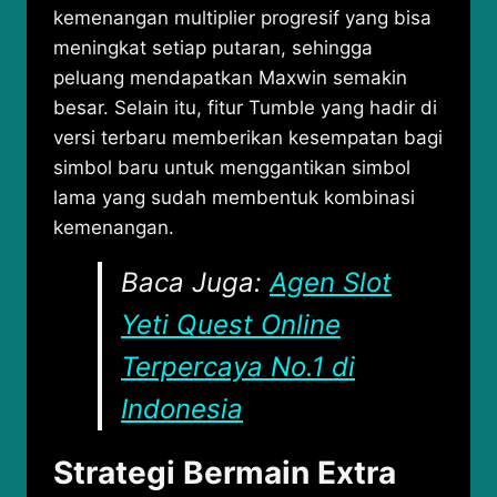
kemenangan multiplier progresif yang bisa
meningkat setiap putaran, sehingga
peluang mendapatkan Maxwin semakin
besar. Selain itu, fitur Tumble yang hadir di
versi terbaru memberikan kesempatan bagi
simbol baru untuk menggantikan simbol
lama yang sudah membentuk kombinasi
kemenangan.
Baca Juga:
Agen Slot
Yeti Quest Online
Terpercaya No.1 di
Indonesia
Strategi Bermain Extra