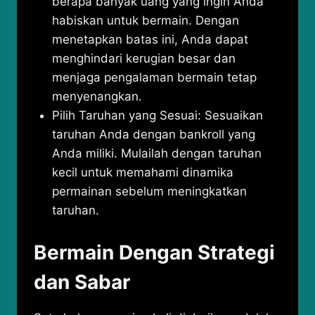
berapa banyak uang yang ingin Anda
habiskan untuk bermain. Dengan
menetapkan batas ini, Anda dapat
menghindari kerugian besar dan
menjaga pengalaman bermain tetap
menyenangkan.
Pilih Taruhan yang Sesuai: Sesuaikan
taruhan Anda dengan bankroll yang
Anda miliki. Mulailah dengan taruhan
kecil untuk memahami dinamika
permainan sebelum meningkatkan
taruhan.
Bermain Dengan Strategi
dan Sabar