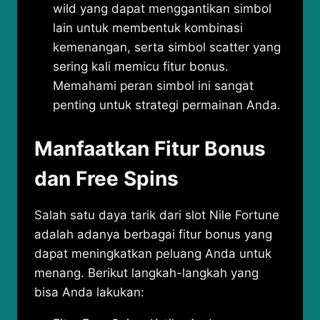
wild yang dapat menggantikan simbol
lain untuk membentuk kombinasi
kemenangan, serta simbol scatter yang
sering kali memicu fitur bonus.
Memahami peran simbol ini sangat
penting untuk strategi permainan Anda.
Manfaatkan Fitur Bonus
dan Free Spins
Salah satu daya tarik dari slot Nile Fortune
adalah adanya berbagai fitur bonus yang
dapat meningkatkan peluang Anda untuk
menang. Berikut langkah-langkah yang
bisa Anda lakukan: