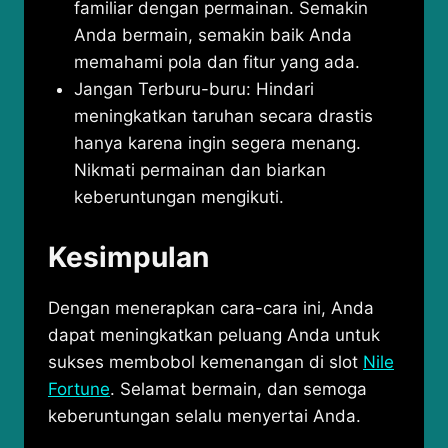
familiar dengan permainan. Semakin
Anda bermain, semakin baik Anda
memahami pola dan fitur yang ada.
Jangan Terburu-buru: Hindari
meningkatkan taruhan secara drastis
hanya karena ingin segera menang.
Nikmati permainan dan biarkan
keberuntungan mengikuti.
Kesimpulan
Dengan menerapkan cara-cara ini, Anda
dapat meningkatkan peluang Anda untuk
sukses membobol kemenangan di slot
Nile
Fortune
. Selamat bermain, dan semoga
keberuntungan selalu menyertai Anda.