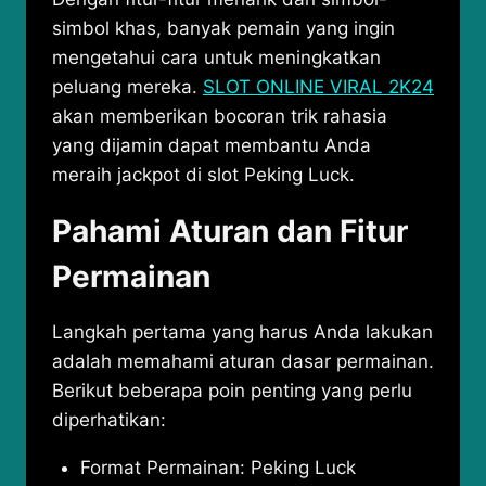
simbol khas, banyak pemain yang ingin
mengetahui cara untuk meningkatkan
peluang mereka.
SLOT ONLINE VIRAL 2K24
akan memberikan bocoran trik rahasia
yang dijamin dapat membantu Anda
meraih jackpot di slot Peking Luck.
Pahami Aturan dan Fitur
Permainan
Langkah pertama yang harus Anda lakukan
adalah memahami aturan dasar permainan.
Berikut beberapa poin penting yang perlu
diperhatikan:
Format Permainan: Peking Luck