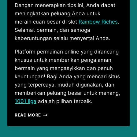
Dengan menerapkan tips ini, Anda dapat
meningkatkan peluang Anda untuk
meraih cuan besar di slot
Rainbow Riches
.
Selamat bermain, dan semoga
keberuntungan selalu menyertai Anda.
Platform permainan online yang dirancang
khusus untuk memberikan pengalaman
bermain yang mengasyikkan dan penuh
keuntungan! Bagi Anda yang mencari situs
yang terpercaya, mudah digunakan, dan
memberikan peluang besar untuk menang,
1001 liga
adalah pilihan terbaik.
TIPS
READ MORE
AGAR
GAMPANG
MERAIH