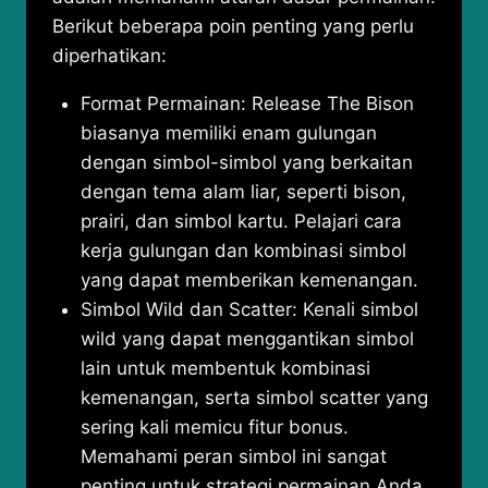
Berikut beberapa poin penting yang perlu
diperhatikan:
Format Permainan: Release The Bison
biasanya memiliki enam gulungan
dengan simbol-simbol yang berkaitan
dengan tema alam liar, seperti bison,
prairi, dan simbol kartu. Pelajari cara
kerja gulungan dan kombinasi simbol
yang dapat memberikan kemenangan.
Simbol Wild dan Scatter: Kenali simbol
wild yang dapat menggantikan simbol
lain untuk membentuk kombinasi
kemenangan, serta simbol scatter yang
sering kali memicu fitur bonus.
Memahami peran simbol ini sangat
penting untuk strategi permainan Anda.