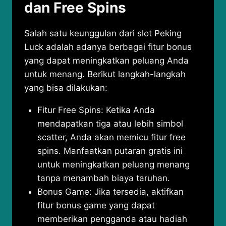
dan Free Spins
Salah satu keunggulan dari slot Peking
Luck adalah adanya berbagai fitur bonus
yang dapat meningkatkan peluang Anda
untuk menang. Berikut langkah-langkah
yang bisa dilakukan:
Fitur Free Spins: Ketika Anda
mendapatkan tiga atau lebih simbol
scatter, Anda akan memicu fitur free
spins. Manfaatkan putaran gratis ini
untuk meningkatkan peluang menang
tanpa menambah biaya taruhan.
Bonus Game: Jika tersedia, aktifkan
fitur bonus game yang dapat
memberikan pengganda atau hadiah