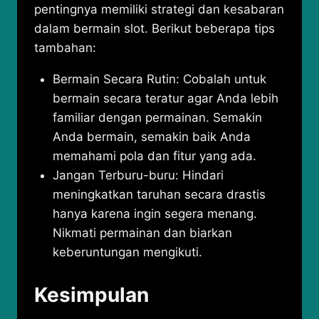
pentingnya memiliki strategi dan kesabaran
dalam bermain slot. Berikut beberapa tips
tambahan:
Bermain Secara Rutin: Cobalah untuk
bermain secara teratur agar Anda lebih
familiar dengan permainan. Semakin
Anda bermain, semakin baik Anda
memahami pola dan fitur yang ada.
Jangan Terburu-buru: Hindari
meningkatkan taruhan secara drastis
hanya karena ingin segera menang.
Nikmati permainan dan biarkan
keberuntungan mengikuti.
Kesimpulan