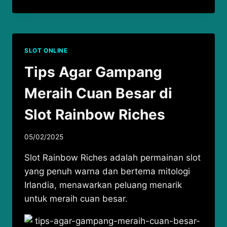
TIPS
DAN
TRIK
JITU
AGAR
SLOT ONLINE
CUAN
BESAR
Tips Agar Gampang
DI
SLOT
Meraih Cuan Besar di
RELEASE
THE
Slot Rainbow Riches
BISON
05/02/2025
Slot Rainbow Riches adalah permainan slot
yang penuh warna dan bertema mitologi
Irlandia, menawarkan peluang menarik
untuk meraih cuan besar.