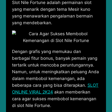
Slot Nile Fortune adalah permainan slot
yang menarik dengan tema Mesir kuno
yang menawarkan pengalaman bermain
yang mendebarkan.
Dengan grafis yang memukau dan
berbagai fitur bonus, banyak pemain yang
tertarik untuk mencoba peruntungannya.
Namun, untuk meningkatkan peluang Anda
dalam membobol kemenangan, ada
beberapa cara yang bisa diterapkan.
SLOT
ONLINE VIRAL 2K24
akan memberikan
cara agar sukses membobol kemenangan
di slot Nile Fortune.