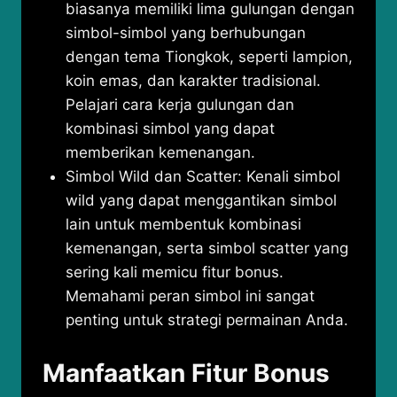
biasanya memiliki lima gulungan dengan
simbol-simbol yang berhubungan
dengan tema Tiongkok, seperti lampion,
koin emas, dan karakter tradisional.
Pelajari cara kerja gulungan dan
kombinasi simbol yang dapat
memberikan kemenangan.
Simbol Wild dan Scatter: Kenali simbol
wild yang dapat menggantikan simbol
lain untuk membentuk kombinasi
kemenangan, serta simbol scatter yang
sering kali memicu fitur bonus.
Memahami peran simbol ini sangat
penting untuk strategi permainan Anda.
Manfaatkan Fitur Bonus