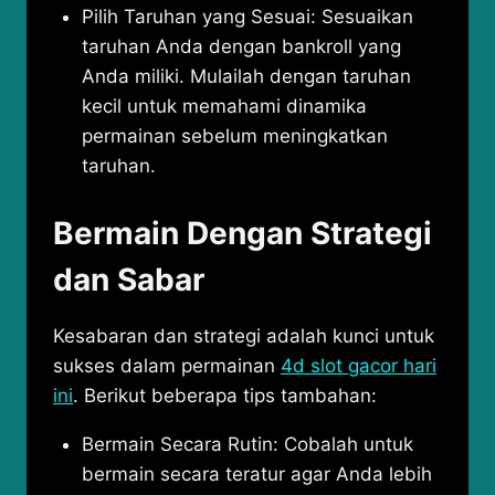
Pilih Taruhan yang Sesuai: Sesuaikan
taruhan Anda dengan bankroll yang
Anda miliki. Mulailah dengan taruhan
kecil untuk memahami dinamika
permainan sebelum meningkatkan
taruhan.
Bermain Dengan Strategi
dan Sabar
Kesabaran dan strategi adalah kunci untuk
sukses dalam permainan
4d slot gacor hari
ini
. Berikut beberapa tips tambahan:
Bermain Secara Rutin: Cobalah untuk
bermain secara teratur agar Anda lebih