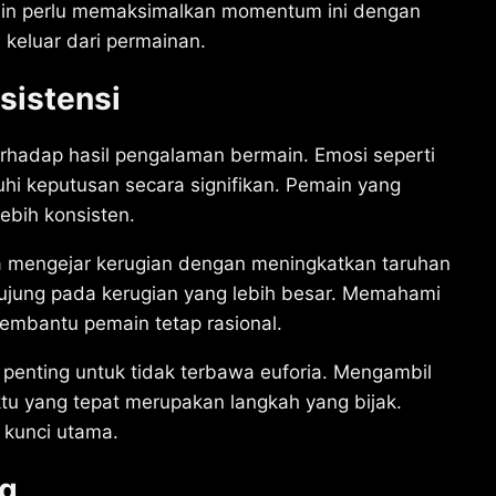
ain perlu memaksimalkan momentum ini dengan
 keluar dari permainan.
sistensi
erhadap hasil pengalaman bermain. Emosi seperti
hi keputusan secara signifikan. Pemain yang
ebih konsisten.
 mengejar kerugian dengan meningkatkan taruhan
erujung pada kerugian yang lebih besar. Memahami
embantu pemain tetap rasional.
enting untuk tidak terbawa euforia. Mengambil
u yang tepat merupakan langkah yang bijak.
 kunci utama.
ng