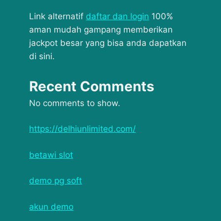
Link alternatif
daftar dan login
100%
aman mudah gampang memberikan
jackpot besar yang bisa anda dapatkan
di sini.
Recent Comments
No comments to show.
https://delhiunlimited.com/
betawi slot
demo pg soft
akun demo