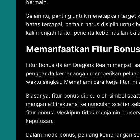
bermain.
Selain itu, penting untuk menetapkan target
batas tercapai, pemain harus disiplin untuk b
kali menjadi faktor penentu keberhasilan dal
Memanfaatkan Fitur Bonus
Fitur bonus dalam Dragons Realm menjadi sal
pengganda kemenangan memberikan peluang 
waktu singkat. Memahami cara kerja fitur ini 
Biasanya, fitur bonus dipicu oleh simbol sca
mengamati frekuensi kemunculan scatter se
fitur bonus. Meskipun tidak menjamin, obse
keputusan.
Dalam mode bonus, peluang kemenangan ser