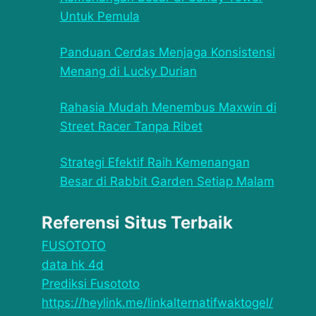
Untuk Pemula
Panduan Cerdas Menjaga Konsistensi
Menang di Lucky Durian
Rahasia Mudah Menembus Maxwin di
Street Racer Tanpa Ribet
Strategi Efektif Raih Kemenangan
Besar di Rabbit Garden Setiap Malam
Referensi Situs Terbaik
FUSOTOTO
data hk 4d
Prediksi Fusototo
https://heylink.me/linkalternatifwaktogel/