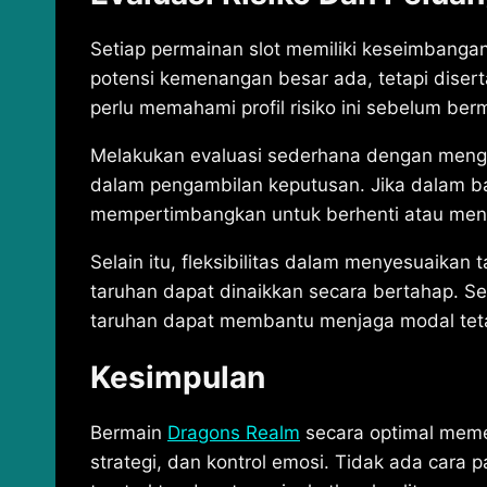
Setiap permainan slot memiliki keseimbangan
potensi kemenangan besar ada, tetapi diserta
perlu memahami profil risiko ini sebelum ber
Melakukan evaluasi sederhana dengan menga
dalam pengambilan keputusan. Jika dalam ban
mempertimbangkan untuk berhenti atau meng
Selain itu, fleksibilitas dalam menyesuaikan 
taruhan dapat dinaikkan secara bertahap. Se
taruhan dapat membantu menjaga modal tet
Kesimpulan
Bermain
Dragons Realm
secara optimal mem
strategi, dan kontrol emosi. Tidak ada cara 