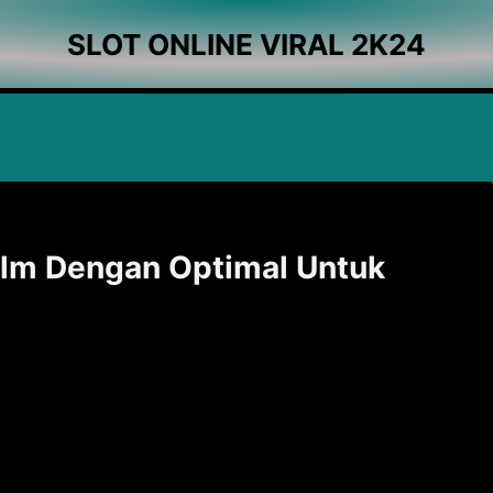
SLOT ONLINE VIRAL 2K24
alm Dengan Optimal Untuk