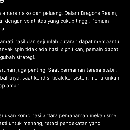
 antara risiko dan peluang. Dalam Dragons Realm,
i dengan volatilitas yang cukup tinggi. Pemain
main.
mati hasil dari sejumlah putaran dapat membantu
yak spin tidak ada hasil signifikan, pemain dapat
ubah strategi.
taruhan juga penting. Saat permainan terasa stabil,
baliknya, saat kondisi tidak konsisten, menurunkan
ap aman.
erlukan kombinasi antara pemahaman mekanisme,
pasti untuk menang, tetapi pendekatan yang